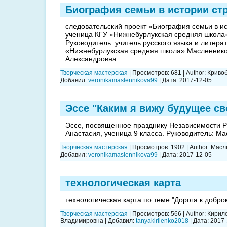
Биография семьи в истории ст
следовательский проект «Биография семьи в ис
ученица КГУ «Нижнебурлукская средняя школа»
Руководитель: учитель русского языка и литера
«Нижнебурлукская средняя школа» Масленник
Александровна.
Творческая мастерская
|
Просмотров:
681
|
Author:
Криво
Добавил:
veronikamaslennikova99
|
Дата:
2017-12-05
Эссе "Каким я вижу будущее св
Эссе, посвященное празднику Независимости РК
Анастасия, ученица 9 класса. Руководитель: Ма
Творческая мастерская
|
Просмотров:
1902
|
Author:
Масл
Добавил:
veronikamaslennikova99
|
Дата:
2017-12-05
технологическая карта
технологическая карта по теме "Дорога к добро
Творческая мастерская
|
Просмотров:
566
|
Author:
Кириле
Владимировна
|
Добавил:
tanyakirilenko2018
|
Дата:
2017-