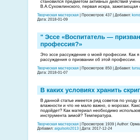
становился предметом активных действий учени
В.А.Сухомлинского, первая искра, зажигающая
Творческая мастерская
|
Просмотров:
437
|
Добавил:
kono
Дата:
2018-01-09
" Эссе «Воспитатель — призва
профессия?»
Это эссе рассуждение о моей профессии. Как я
рассуждения о призвании об этой профессии.
Творческая мастерская
|
Просмотров:
850
|
Добавил:
turs
Дата:
2018-01-07
В каких условиях хранить скри
В данной статье имеется ряд советов по уходу з
влажности и что не мало важно, о морозах. Ка
подойдет? Как материал необходимо использов
инструмента зимой? Температура.
Творческая мастерская
|
Просмотров:
1939
|
Author:
Орма
Добавил:
aigulsolo2013
|
Дата:
2017-12-24