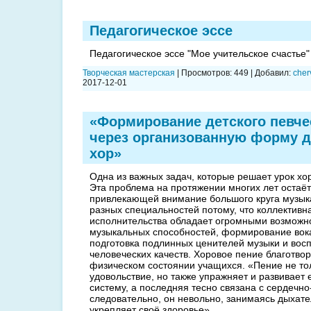
Педагогическое эссе
Педагогическое эссе "Мое учительское счастье"
Творческая мастерская
|
Просмотров:
449
|
Добавил:
cher
2017-12-01
«Формирование детского певче
через организованную форму д
хор»
Одна из важных задач, которые решает урок хор
Эта проблема на протяжении многих лет остаёт
привлекающей внимание большого круга музыка
разных специальностей потому, что коллективн
исполнительства обладает огромными возможно
музыкальных способностей, формирование вок
подготовка подлинных ценителей музыки и вос
человеческих качеств. Хоровое пение благотвор
физическом состоянии учащихся. «Пение не т
удовольствие, но также упражняет и развивает 
систему, а последняя тесно связана с сердечно
следовательно, он невольно, занимаясь дыхате
укрепляет своё здоровье».