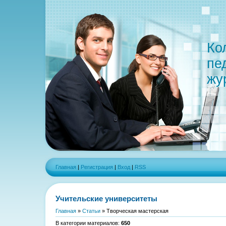
Ко
пе
жу
Главная
|
Регистрация
|
Вход
|
RSS
Учительские университеты
Главная
»
Статьи
» Творческая мастерская
В категории материалов
:
650