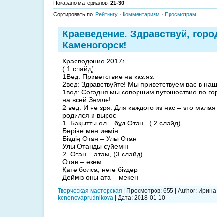
Показано материалов
:
21-30
Сортировать по
:
Рейтингу
·
Комментариям
·
Просмотрам
Краеведение. Здравствуй, город 
Каменогорск!
Краеведение 2017г.
( 1 слайд)
1Вед: Приветствие на каз.яз.
2вед: Здравствуйте! Мы приветствуем вас в наш
1вед: Сегодня мы совершим путешествие по гор
на всей Земле!
2 вед: И не зря. Для каждого из нас – это малая
родился и вырос
1. Бақытты ел – бұл Отан . ( 2 слайд)
Бәріне мен иемін
Біздің Отан – Улы Отан
Улы Отанды сүйемін
2. Отан – атам, (3 слайд)
Отан – әкем
Қате болса, неге біздер
Дейміз оны ата – мекен.
Творческая мастерская
|
Просмотров:
655
|
Author:
Ирина
kononovaprudnikova
|
Дата:
2018-01-10