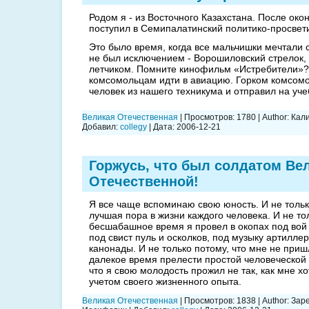
Родом я - из Восточного Казахстана. После око
поступил в Семипалатинский политико-просвет
Это было время, когда все мальчишки мечтали с
не был исключением - Ворошиловский стрелок, 
летчиком. Помните кинофильм «Истребители»?
комсомольцам идти в авиацию. Горком комсомо
человек из нашего техникума и отправил на уче
Великая Отечественная
|
Просмотров:
1780
|
Author:
Кал
Добавил:
collegy
|
Дата:
2006-12-21
Горжусь, что был солдатом Ве
Отечественной!
Я все чаще вспоминаю свою юность. И не только
лучшая пора в жизни каждого человека. И не тол
бесшабашное время я провел в окопах под вой 
под свист пуль и осколков, под музыку артилле
канонады. И не только потому, что мне не приш
далекое время прелести простой человеческой 
что я свою молодость прожил не так, как мне хо
учетом своего жизненного опыта.
Великая Отечественная
|
Просмотров:
1838
|
Author:
Зар