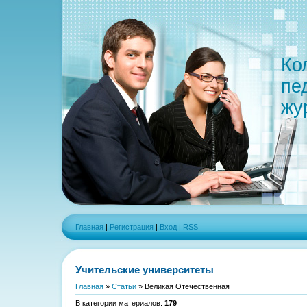
Ко
пе
жу
Главная
|
Регистрация
|
Вход
|
RSS
Учительские университеты
Главная
»
Статьи
» Великая Отечественная
В категории материалов
:
179