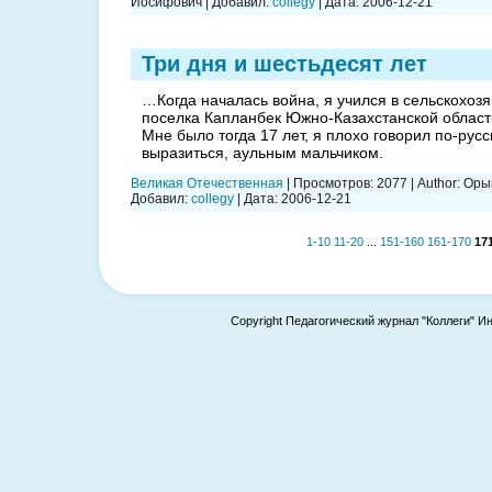
Иосифович
|
Добавил:
collegy
|
Дата:
2006-12-21
Три дня и шестьдесят лет
…Когда началась война, я учился в сельскохоз
поселка Капланбек Южно-Казахстанской области
Мне было тогда 17 лет, я плохо говорил по-русс
выразиться, аульным мальчиком.
Великая Отечественная
|
Просмотров:
2077
|
Author:
Оры
Добавил:
collegy
|
Дата:
2006-12-21
1-10
11-20
...
151-160
161-170
17
Copyright Педагогический журнал "Коллеги" И