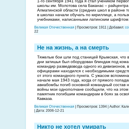
1-го сентября 1941 года я стал учеником перво
школы им. Молотова села Баканас – райцентра
Алматинской области (средних школ в районе то
в школах начали обучать по кириллице, а поль
учебниками, написанными латинским шрифтом
Великая Отечественная
|
Просмотров:
1911
|
Добавил:
co
22
Не на жизнь, а на смерть
Тяжелые бои шли под станицей Крымская, что в
дни затишья был оборудован блиндаж под коман
командир разведвзвода одного из дивизионов, 
офицерами находился с необходимыми средств
от этого командного пункта. С ужасом вспомина
начале мая 1943 года, когда от прямого попада
авиабомбы погиб основной командный состав 
войны мои однопол­чане сообщили, что на этом
памятник погибшим ко­мандирам в боях за осв
Кавказа.
Великая Отечественная
|
Просмотров:
1394
|
Author:
Кал
|
Дата:
2006-12-21
Никто не хотел умирать