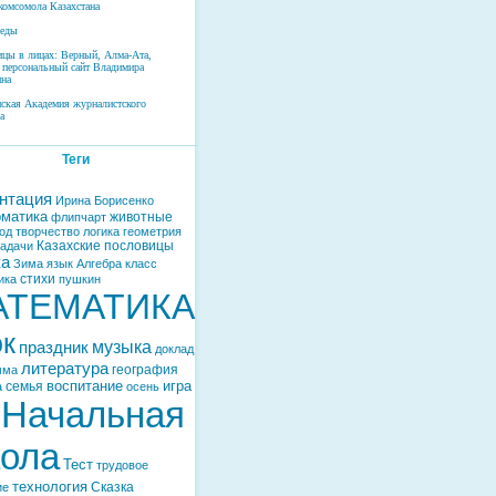
комсомола Казахстана
беды
ицы в лицах: Верный, Алма-Ата,
 персональный сайт Владимира
на
нская Академия журналистского
а
Теги
нтация
Ирина Борисенко
матика
животные
флипчарт
од
творчество
логика
геометрия
Казахские пословицы
задачи
ка
Зима
язык
Алгебра
класс
стихи
ика
пушкин
АТЕМАТИКА
ок
музыка
праздник
доклад
литература
география
мма
воспитание
игра
семья
а
осень
Начальная
ола
Тест
трудовое
технология
Сказка
ие