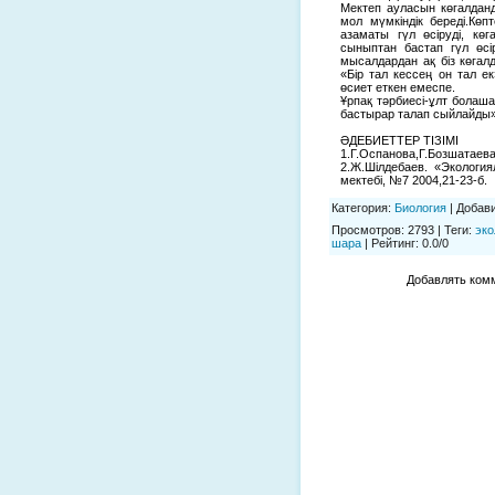
Мектеп ауласын көгалдан
мол мүмкіндік береді.Көп
азаматы гүл өсіруді, көг
сыныптан бастап гүл өсір
мысалдардан ақ біз көгал
«Бір тал кессең он тал е
өсиет еткен емеспе.
Ұрпақ тәрбиесі-ұлт болаша
бастырар талап сыйлайды» д
ӘДЕБИЕТТЕР ТІЗІМІ
1.Г.Оспанова,Г.Бозшатаева
2.Ж.Шілдебаев. «Экология
мектебі, №7 2004,21-23-б.
Категория
:
Биология
|
Добав
Просмотров
:
2793
|
Теги
:
эко
шара
|
Рейтинг
:
0.0
/
0
Добавлять комм