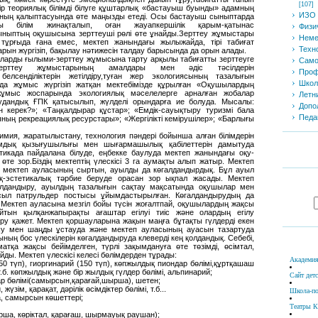
[107]
 бір теориялық білімді білуге құштарлық «бастауыш буынды» адамның
ИЗО 
ның қалыптасуында өте маңызды етеді. Осы бастауыш сыныптарда
ы білім жинақталып, оған жауапкершілік қарым-қатынас
Физи
ныптың оқушысына зерттеуші рөлі өте ұнайды.Зерттеу жұмыстары
Неме
тұрғыда ғана емес, мектеп жанындағы жылыжайда, тірі табиғат
Техн
рын жүргізіп, бақылау нәтижесін талдау барысында да орын алады.
ларды ғылыми-зерттеу жұмысына тарту арқылы табиғатты зерттеуге
Само
зерттеу жұмыстарының амалдары мен әдіс тәсілдерін
Проф
елсенділіктерін жетілдіру,туған жер экологиясының тазалығын
Школ
да жұмыс жүргізіп жатқан мектебімізде құрылған «Оқушылардың
ұмыс жоспарында экологиялық мәселелерге арналған жобалар
Летн
, аудандық ҒПК қатысылып, жүлделі орындарға ие болуда. Мысалы:
Допо
шін керек?»; «Таңқалдырар құстар»; «Емдік-сауықтыру туризмі бала
Педа
ның рекреациялық ресурстары»; «Жергілікті кемірушілер»; «Барлығы
мия, жаратылыстану, технология пәндері бойынша алған білімдерін
ымдық қызығушылығы мен шығармашылық қабілеттерін дамытуда
ктикада пайдалана білуде, еңбекке баулуда мектеп жанындағы оқу-
 өте зор.Біздің мектептің үлескісі 3 га аумақты алып жатыр. Мектеп
п мектеп ауласының сыртын, ауылды да көгалдандырдық. Бұл ауыл
қ-эстетикалық тәрбие беруде орасан зор ықпал жасады. Мектеп
лдандыру, ауылдың тазалығын сақтау мақсатында оқушылар мен
асыл патрульдер постысы ұйымдастырылған. Көгалдандырудың да
. Мектеп ауласына мезгіл бойы түсін жоғалтпай, оқушылардың жақсы
айтын қылқанжапырақты ағаштар егілуі тиіс және олардың егілу
ру қажет. Мектеп қоршауларына жақын маңға бұтақты гүлдерді екен
шу мен шаңды ұстауда және мектеп ауласының ауасын тазартуда
ның бос үлескілерін көгалдандыруда клеверді кең қолдандық. Себебі,
иматқа жақсы бейімделген, түрлі зақымдануға өте төзімді, өсімтал,
ды. Мектеп үлескісі келесі бөлімдерден тұрады:
Академия
250 түп), гиоргинарий (150 түп), көпжылдық пиондар бөлімі,құртқашаш
 т.б. көпжылдық және бір жылдық гүлдер бөлімі, альпинарий;
Сайт дет
р бөлімі(самырсын,қарағай,шырша), шетен;
жүзім, қарақат, дәрілік өсімдіктер бөлімі, т.б...
Школа-по
, самырсын көшеттері;
Театры К
рша, көріктал, қарағаш, шырмауық раушан);