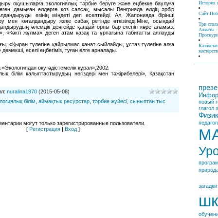
История 
дыру оқушыларға экологиялық тәрбие беруге және еңбекке баулуға
теген дамыған елдерге көз салсақ, мысалы Венгрияда елдің әрбір
Сайт По
алдандыруды өзінің міндеті деп есептейді. Ал, Жапонияда бірінші
у мен көгалдандыру жеке сабақ ретінде өткізіледі.Міне, осындай
Три стол
дандырудың әлемдік деңгейде қандай орны бар екенін көре аламыз.
Алматы -
к», «Көкті жұлма» деген атам қазақ та ұрпағына табиғатты аялауды
Проскури
ғы. «Қыран түлегіне қайрылмас қанат сыйлайды, ұстаз түлегіне алға
Казахста
емекші, еселі еңбегіміз, туған елге арналады.
мастерств
 «Экологиядан оқу-әдістемелік құрал»,2002.
лық білім қалыптастырудың негіздері мен тәжірибелері», Қазақстан
презе
ил
:
nuralina1970
(2015-05-08)
Инфор
логиялық білім
,
аймақтық ресурстар
,
тәрбие жүйесі
,
сыныптан тыс
новый г
глагол
Физи
педагог
ентарии могут только зарегистрированные пользователи.
[
Регистрация
|
Вход
]
М
Ур
програ
природ
загадки
шк
обучен