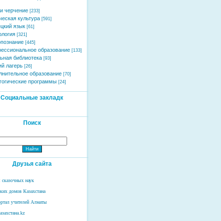
и черчение
[233]
ческая культура
[591]
цкий язык
[61]
ология
[321]
познание
[445]
ессиональное образование
[133]
ьная библиотека
[93]
ий лагерь
[26]
лнительное образование
[70]
гогические программы
[24]
Социальные закладк
Поиск
Друзья сайта
 сказочных наук
ских домов Казахстана
ртал учителей Алматы
азахстана.kz