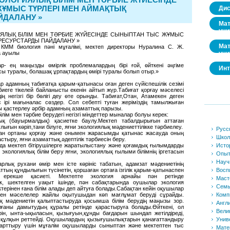
ҰМЫС ТҮРЛЕРІ МЕН АЙМАҚТЫҚ
Дис
ЙДАЛАНУ »
Мат
учи
ЯЛЫҚ БІЛІМ МЕН ТӘРБИЕ ЖҮЙЕСІНДЕ СЫНЫПТАН ТЫС ЖҰМЫС
 РЕСУРСТАРДЫ ПАЙДАЛАНУ »
Мат
 КММ биология пәні мұғалімі, мектеп директоры Нуралина С. Ж.
учи
а ауылы
р- ең маңызды өмірлік проблемалардың бірі ғой, өйткені әңгіме
Инт
сы туралы, болашақ ұрпақтардың өмірі туралы болып отыр.»
р адамның табиғатқа қарым-қатынасы оған деген сүйіспешілік сезімі
биеге тікелей байланысты екенін айтып жүр.Табиғат қорғау мәселесі
ң негізгі бір бөлігі деу өте орынды. Табиғат,Отан, Атамекен деген
с ірі мағыналас сөздер. Сол себепті туған жеріміздің тамылжыған
ы қастерлеу әрбір адамның азаматтық парызы.
ім мен тәрбие берудегі негізгі міндеттер мыналар болуы керек:
ық (бауырмалдық) қасиетке баулу.Мектеп табалдырығын аттаған
лығын көріп,тани білуге, яғни экологиялық мәдениеттілікке тәрбиелеу.
Русс
ан ортаны қорғау және онымен жарасымды қатынас жасауда оның
Школ
стыру, яғни азаматтық,әдептілік тәрбиесін беру.
ында мектеп бітірушілерге жаратылыстану және қоғамдық ғылымдарды
Исто
 экологиялық білім беру яғни, экологиялық ғылыми білімнің іргетасын
Опы
Науч
рлық рухани өмір мен істе көрініс табатын, адамзат мәдениетінің
ттың құндылығын түсінетін, қоршаған ортаға ізгілік қарым-қатынаспен
Восп
ң ерекше қасиеті. Мектепте экология арнайы пән ретінде
Маст
, шектелген уақыт ішінде, пән сабақтарында оушылар экология
Семь
ктерінен ғана білім алады деп айтуға болады.Сабақтан кейін оқушылар
ген мәселелер жайлы оқытушыдан көп мағлұмат беруді сұрайды.
Комп
 мәдениетін қалыптастыруда қосымша білім берудің маңызы зор.
Англ
лғаны дамытудың құралы ретінде қарастыруға болады.Өйткені, ол
Вели
ін, ынта-ықыласын, қызығуын,құнды бағдарын шындап жетілдіреді,
з-құлқын реттейді. Оқушылардың қызығушылықтарын қанағаттандыру
Унив
н арттыру үшін мұғалім оқушыларды сыныптан және мектептен тыс
Мате