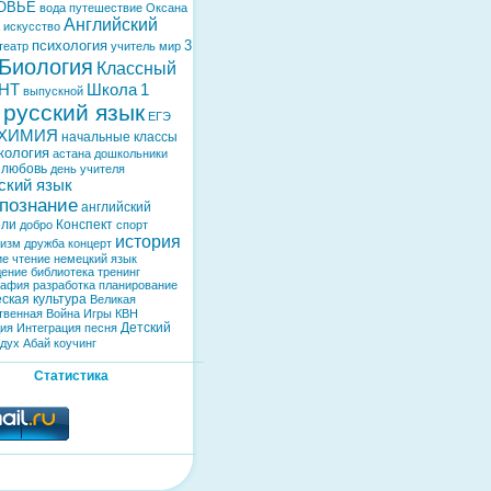
ОВЬЕ
вода
путешествие
Оксана
Английский
искусство
психология
3
театр
учитель
мир
Биология
Классный
НТ
Школа
1
выпускной
русский язык
ЕГЭ
ХИМИЯ
начальные классы
кология
астана
дошкольники
любовь
день учителя
ский язык
познание
английский
ели
Конспект
добро
спорт
история
тизм
дружба
концерт
ие
чтение
немецкий язык
дение
библиотека
тренинг
рафия
разработка
планирование
ская культура
Великая
твенная Война
Игры
КВН
Детский
дия
Интеграция
песня
здух
Абай
коучинг
Статистика