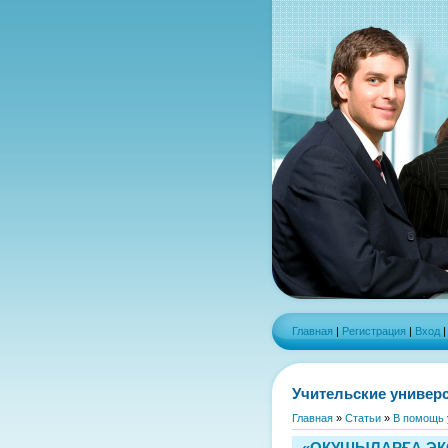
Главная
|
Регистрация
|
Вход
Учительские универ
Главная
»
Статьи
»
В помощь 
«ОҚУШЫЛАРҒА ЭК