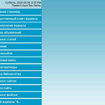
Суббота, 2026-08-08, 8:43 PM
Приветствую Вас
Гость
вная страница
ественный совет журнала
коллегия журнала
ка объявлений
алог статей
вник
тоальбом
тевая книга
и партнеры
а библиотечка
алог сайтов
та сайта
алог файлов
б журнала "К...