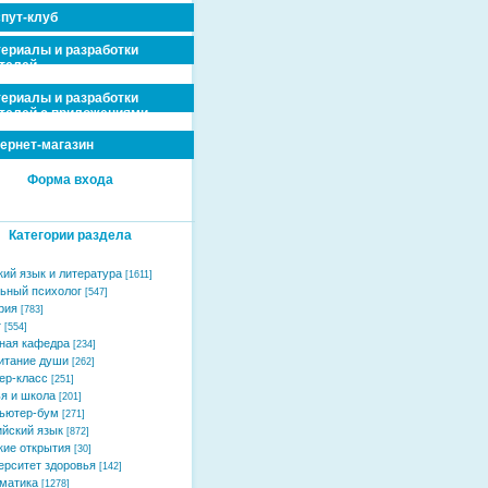
пут-клуб
ериалы и разработки
телей
ериалы и разработки
телей с приложениями
ернет-магазин
Форма входа
Категории раздела
кий язык и литература
[1611]
ьный психолог
[547]
рия
[783]
т
[554]
ная кафедра
[234]
итание души
[262]
ер-класс
[251]
я и школа
[201]
ьютер-бум
[271]
ийский язык
[872]
кие открытия
[30]
ерситет здоровья
[142]
матика
[1278]