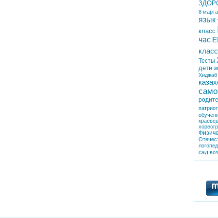
ЗДОР
8 марта
язык
класс
час
Е
класс
Тесты
дети
э
Хиджаб
казах
само
родит
патрио
обучен
краеве
хореог
Физиче
Отечес
логопе
сад
во