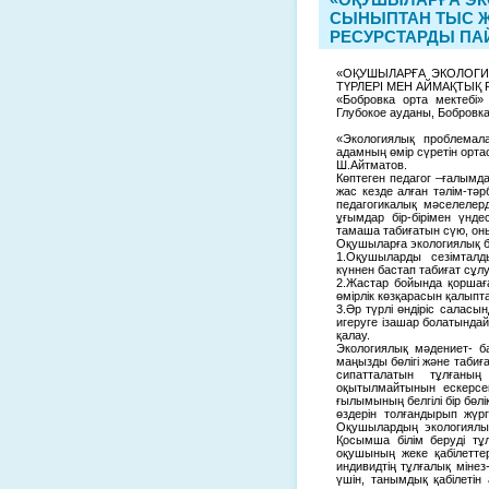
СЫНЫПТАН ТЫС Ж
РЕСУРСТАРДЫ ПА
«ОҚУШЫЛАРҒА ЭКОЛОГИ
ТҮРЛЕРІ МЕН АЙМАҚТЫҚ
«Бобровка орта мектебі»
Глубокое ауданы, Бобровк
«Экологиялық проблемала
адамның өмір сүретін орта
Ш.Айтматов.
Көптеген педагог –ғалымда
жас кезде алған тәлім-тәр
педагогикалық мәселелерді
ұғымдар бір-бірімен үнде
тамаша табиғатын сүю, он
Оқушыларға экологиялық біл
1.Оқушыларды сезімталд
күннен бастап табиғат сұлу
2.Жастар бойында қоршағ
өмірлік көзқарасын қалыпта
3.Әр түрлі өндіріс салас
игеруге ізашар болатындай
қалау.
Экологиялық мәдениет- ба
маңызды бөлігі және табиға
сипатталатын тұлғаны
оқытылмайтынын ескерсек
ғылымының белгілі бір бөлі
өздерін толғандырып жүр
Оқушылардың экологиялық
Қосымша білім беруді тұ
оқушының жеке қабілеттер
индивидтің тұлғалық міне
үшін, танымдық қабілеті