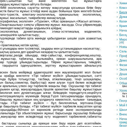
ерек.Сыныптан тыс және мектептен тыс жұмыстарға
Хими
ялардың жұмыстарын айтуға болады.
 КММ экологиялық сауатты көтеру мақсатында қосымша білім беру
Клас
стік бағытта жұмыс істейді және аудан бойынша тірек мектебі болып
Биол
олого-туристік, өлкетану-экологиялық, орманшылық- экологиялық,
Дума
ұмыс жасалынып, тәжірибелер жинақталуда.
еографиялық экология» ,«Туризм», «Жас орманшы»,«Жасыл аптека»,
Каза
«Омарташылық» сияқты үйірмелер жұмыс жасауда. Осы үйірмелердің
Крае
өмендегі мақсаттарды алдымызға қойдық:
Нача
кологиялық дүниетанымын, этика-эстетикалық мәдениетін,
ауапкершілігін қалыптастыру;
Бесе
 түрлерінде табиғи орта жөнінде қабылданған шешім үшін азаматтық
Миро
ту;
[49]
практикалық негізін қалау;
Новы
гі ұғымдары мен түсініктері, заңдары мен ұстанымдарын насихаттау;
Сель
лықтық қазына деп қарайтын көзқарасты қалыптастыру.
ікірталас,рөлдік ойындар, пікір-сайыстар, конференциялар,кештер,
Проф
қ жұмыстар, табиғатқа, жылыжайға, орман шаруашылығына, ара
Демо
ар түрінде ұйымдастырылады. Үйірме жұмыстарының тиімділігі,
Физи
р тақырыпта ізденушілікпен, зерттеу жұмыстарымен айналысуға
Экол
скен бала мейірімді адамгершілігі мен жауапкершілігі мол болып
Дошк
Осы орайда мектепте «Тірі табиғат мүйісі» ұйымдастырылып, сәтті
Особ
да бұйра тотықұстар, тасбақа, атжалмандар, теңіз шошқалары,
н балық,сомиктер, барбустар) және алуан түрлі бөлме өсімдіктері
Обще
м аралының үлкен оқу-тәрбиелік маңызы бар. Оқушылар тірі табиғат
Шко
ымен қатар, жануарлардың тіршілік әрекетіне бақылау жұмыстарын
Урок
биология мен дүниетанудан алған білімдерін тереңдетуге,кеңейтуге
Авт
ді интеграциялауға мүмкіндік береді.Түрлі тапсырмаларды орындауға,
№ 1
 бақылау жұмыстарын кең қолдануға көмектесіп, ғылыми- танымдық
Геог
ады. «Тірі табиғат мүйісі» – бұл биологиялық зертхана.Онда
Мой 
 бақылауға болады. «Тірі табиғат мүйісі» тәрбиелік мақсатпен қатар
е орындайды.Өйткені ол көрнекілік ретінде және эксперименталды
Школ
даланылады.Тірі обьектілермен жұмыс барысында оқушылар бойында
Внек
жануарлар мен өсімдіктерді күту мәдениеті тәрбиеленіп,табиғатты
Нача
граж
е бастауыш сыныпқа да ерекше мән беру керек деп есептеймін.
безо
ық, көмек көрсетуге эмоционалдықпен дайын тұру,табиғатты танып