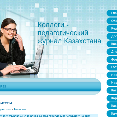
Гла
Общ
Коллеги -
Ред
педагогический
Дос
журнал Казахстана
Кат
Дне
Фо
Гос
Наш
Наш
|
RSS
Кат
Кар
ситеты
Кат
учителю
»
Биология
Клу
ОЛОГИЯЛЫҚ БІЛІМ МЕН ТӘРБИЕ ЖҮЙЕСІНДЕ