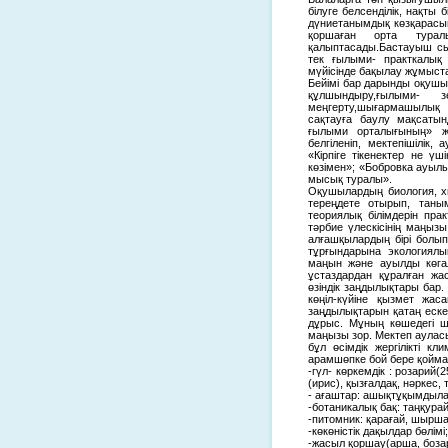
білуге белсенділік, нақты
дүниетанымдық көзқарасы
қоршаған орта турал
қалыптасады.Бастауыш сы
тек ғылыми- практкалық 
мүйісінде бақылау жұмыста
Бейімі бар дарынды оқушы
құлшындыру,ғылыми- 
меңгерту,шығармашылық б
сақтауға баулу мақсатын
ғылыми орталығының» ж
белгіленіп, мектепішілік
«Кірпіге тікенектер не ү
көзімен»; «Бобровка ауылы
мысық туралы».
Оқушылардың биология, хи
тереңдете отырып, тан
теориялық білімдерін пра
тәрбие үлескісінің маңызы
алғашқылардың бірі болы
тұрғындарына экологиялы
маңын және ауылды көга
ұстаздардан құралған ж
өзіндік заңдылықтары бар
көңіл-күйіне қызмет жас
заңдылықтарын қатаң еске
дұрыс. Мұның көшедегі 
маңызы зор. Мектеп ауласы
бұл өсімдік жергілікті кл
арамшөпке бой бере қоймай
-гүл- көркемдік : розарий(
(ирис), қызғалдақ, нәркес,
- ағаштар: ашықтұқымдыла
-ботаникалық бақ: таңқурай, 
-питомник: қарағай, шырша
-көкөністік дақылдар бөлімі;
-жасыл қоршау(арша, боза