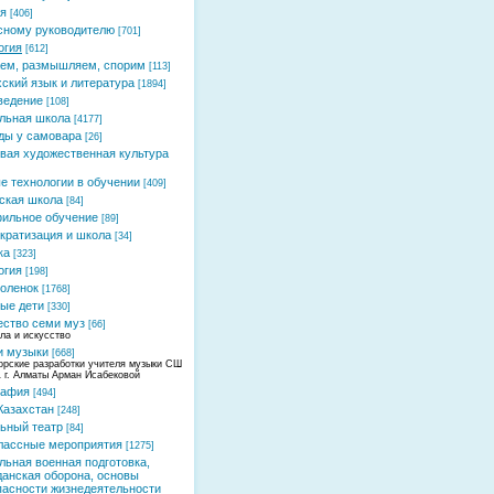
я
[406]
сному руководителю
[701]
огия
[612]
ем, размышляем, спорим
[113]
хский язык и литература
[1894]
ведение
[108]
льная школа
[4177]
ды у самовара
[26]
вая художественная культура
е технологии в обучении
[409]
ская школа
[84]
ильное обучение
[89]
кратизация и школа
[34]
ка
[323]
огия
[198]
оленок
[1768]
ые дети
[330]
ство семи муз
[66]
ла и искусство
и музыки
[668]
орские разработки учителя музыки СШ
 г. Алматы Арман Исабековой
рафия
[494]
Казахстан
[248]
ьный театр
[84]
лассные мероприятия
[1275]
льная военная подготовка,
данская оборона, основы
пасности жизнедеятельности