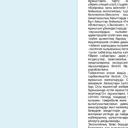
жұмыстарға тарту к
үйірме,секция,клуб,студи
«Бобровка орта мектебі»
бойынша экологиялық- тури
белгіленген.Мектепте эк
омарташылық бағыттарда ж
Бұл бағыттар бойынша «Г
«Өлкетану», «Экология», 
жұмысын ұйымдастыруда т
-оқушылардың ғылыми-э
адамгершілік ізгілігі мен ж
-еңбек қызметінің барлық
жауапкершілік сезімін дамы
-табиғат қорғаудың ғылыми-
-экология ғылымының негіз
-туған табиғатқа жалпы ха
Үйірме сабақтары: дәріс,п
кездесулер, практикалы
омарталарына экскурсиял
оқушылардың белгілі бі
ыңғайлылығы.
Табиғатпен етене жақын ө
тәрбиеленетіні белгілі. 
жұмысын жалғатыруда. Он
аквариум балықтары (алты
бар. Осы кішкентай мейірі
бұрышында күтім жұмыстар
жүргізеді.Ол оқушыларға 
септігін тигізеді, пәндер
ғылыми- тәжірибелік және
қызығушылықтарын дамыт
жануарларды жыл көлемінде
білімділік міндеттерін д
материал ретінде де пай
еңбекқорлық қалыптасады,
аялауға дағдыланады.
Экологиялық білім беруд
Балаларға тән қызығушыл