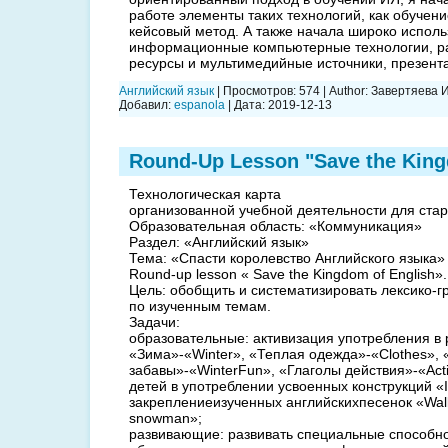
работе элементы таких технологий, как обучени
кейсовый метод. А также начала широко испол
информационные компьютерные технологии, р
ресурсы и мультимедийные источники, презентац
Английский язык
|
Просмотров:
574
|
Author:
Завертяева 
Добавил:
espanola
|
Дата:
2019-12-13
Round-Up Lesson "Save the King
Технологическая карта
организованной учебной деятельности для ста
Образовательная область: «Коммуникация»
Раздел: «Английский язык»
Тема: «Спасти королевство Английского языка» 
Round-up lesson « Save the Kingdom of English».
Цель: обобщить и систематизировать лексико-
по изученным темам.
Задачи:
образовательные: активизация употребления в 
«Зима»-«Winter», «Теплая одежда»-«Clothes»,
забавы»-«WinterFun», «Глаголы действия»-«Аct
детей в употреблении усвоенных конструкций «I 
закреплениеизученных английскихпесенок «Walking
snowman»;
развивающие: развивать специальные способн