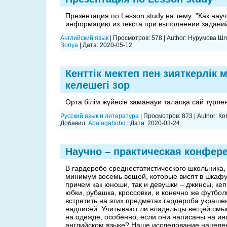
Презентация по Lesson study на тему: "Как нау
информацию из текста при выполнении заданий
Английский язык
|
Просмотров:
578
|
Author:
Нурумова Шл
Bonya
|
Дата:
2020-05-12
Кенттік мектеп пен зияткерлік 
келешегі зор
Орта білім жүйесін заманауи талапқа сай түрле
Русский язык и литература
|
Просмотров:
873
|
Author:
Ко
Добавил:
Abaiagahobd
|
Дата:
2020-03-24
Научно – практическая конфер
В гардеробе среднестатистического школьника,
минимум восемь вещей, которые висят в шкафу
причем как юноши, так и девушки – джинсы, кеп
юбки, рубашка, кроссовки, и конечно же футбо
встретить на этих предметах гардероба украше
надписей. Учитывают ли владельцы вещей смы
на одежде, особенно, если они написаны на ин
английском языке? Наше исследование нацелено