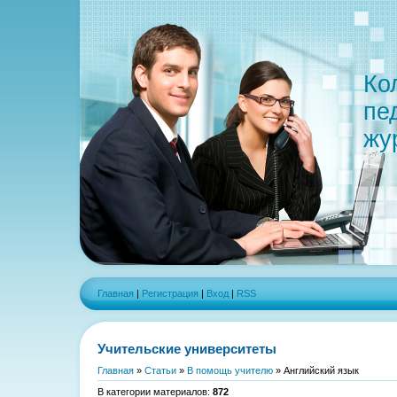
Ко
пе
жу
Главная
|
Регистрация
|
Вход
|
RSS
Учительские университеты
Главная
»
Статьи
»
В помощь учителю
» Английский язык
В категории материалов
:
872