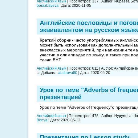
Английский язык
|
Просмотров:
337
|
Author:
Ибраева Бот
borazbayeva
|
Дата:
2020-11-05
Английские пословицы и погово
эквивалентом на русском язык
Краткий сборник часто употребляемых английск
может быть использован как дополнительный м
внеклассных мероприятий, при написании темат
участии в олимпиадах по языку, а также при под
сдаче ЕНТ.
Английский язык
|
Просмотров:
611
|
Author:
Английские п
с
|
Добавил:
abdirova80
|
Дата:
2020-05-20
Урок по теме "Adverbs of freque
презентацией
Урок по теме "Adverbs of frequency"c презентац
Английский язык
|
Просмотров:
475
|
Author:
Нурумова Шо
Bonya
|
Дата:
2020-05-12
Презентация по Lesson study