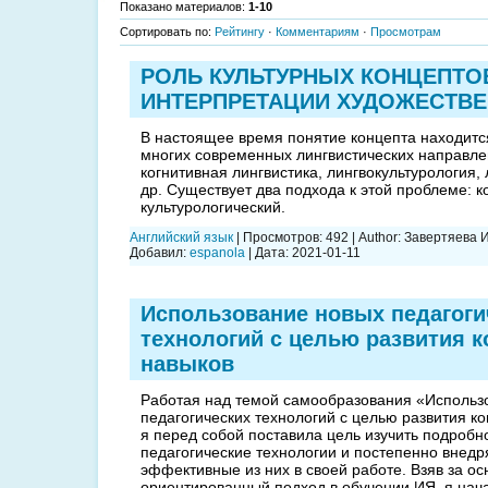
Показано материалов
:
1-10
Сортировать по
:
Рейтингу
·
Комментариям
·
Просмотрам
РОЛЬ КУЛЬТУРНЫХ КОНЦЕПТО
ИНТЕРПРЕТАЦИИ ХУДОЖЕСТВЕ
В настоящее время понятие концепта находитс
многих современных лингвистических направлен
когнитивная лингвистика, лингвокультурология,
др. Существует два подхода к этой проблеме: к
культурологический.
Английский язык
|
Просмотров:
492
|
Author:
Завертяева 
Добавил:
espanola
|
Дата:
2021-01-11
Использование новых педагоги
технологий с целью развития 
навыков
Работая над темой самообразования «Использ
педагогических технологий с целью развития к
я перед собой поставила цель изучить подроб
педагогические технологии и постепенно внедр
эффективные из них в своей работе. Взяв за ос
ориентированный подход в обучении ИЯ, я нач