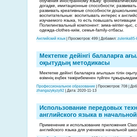
обучения иностранному языку: фонематический 
догадке, имитационные способности; развивать
развивать креативные способности дошкольник
воспитательные: воспитывать интерес к английс
изучаемого языка, то есть повышать мотивации
Полилингвальный компонент: зима-winter-қыс, 
одежда-clothes-киім, семья-family-отбасы.
Английский язык
|
Просмотров:
499
|
Добавил:
zulenka85-
Мектепке дейінгі балаларға ағ
оқытудың методикасы
Мектепке дейінгі балаларға ағылшын тілін оқы
өзімнің еңбек тәжірибемнен түйген тұжырымда
Профессиональное образование
|
Просмотров:
708
|
Доб
zhangazykyzy92
|
Дата:
2020-11-13
Использование передовых техн
английского языка в начально
Применение и использование приложения Class
английского языка для учеников начальной шко