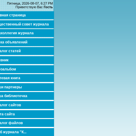
Пятница, 2026-08-07, 6:27 PM
Приветствую Вас
Гость
вная страница
ественный совет журнала
коллегия журнала
ка объявлений
алог статей
вник
тоальбом
тевая книга
и партнеры
а библиотечка
алог сайтов
та сайта
алог файлов
б журнала "К...