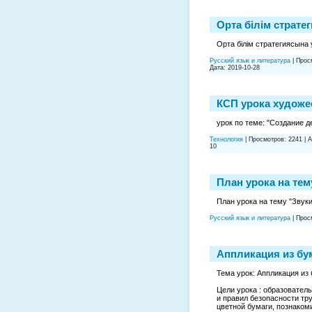
Орта білім страт
Орта білім стратегиясына
Русский язык и литература
|
Прос
Дата:
2019-10-28
КСП урока художе
урок по теме: "Создание 
Технология
|
Просмотров:
2241
|
A
10
План урока на тем
План урока на тему "Звуки 
Русский язык и литература
|
Прос
Аппликация из бум
Тема урок: Аппликация из
Цели урока : образовател
и правил безопасности тр
цветной бумаги, познаком