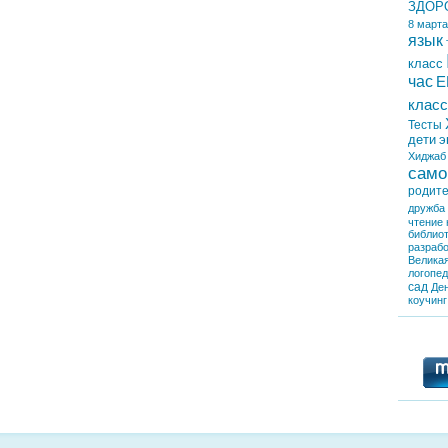
ЗДОР
8 марта
язык
класс
час
Е
класс
Тесты
дети
э
Хиджаб
само
родит
дружба
чтение
библио
разрабо
Велика
логопе
сад
Де
коучинг