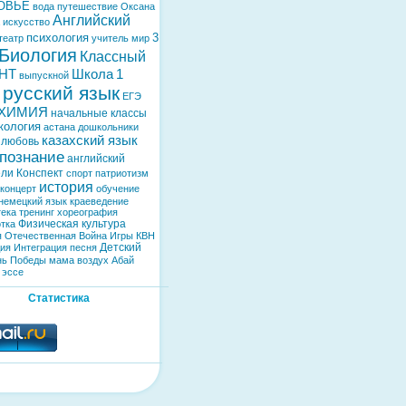
ОВЬЕ
вода
путешествие
Оксана
Английский
искусство
психология
3
театр
учитель
мир
Биология
Классный
НТ
Школа
1
выпускной
русский язык
ЕГЭ
ХИМИЯ
начальные классы
кология
астана
дошкольники
казахский язык
любовь
познание
английский
ели
Конспект
спорт
патриотизм
история
концерт
обучение
немецкий язык
краеведение
тека
тренинг
хореография
Физическая культура
тка
я Отечественная Война
Игры
КВН
Детский
дия
Интеграция
песня
нь Победы
мама
воздух
Абай
эссе
Статистика