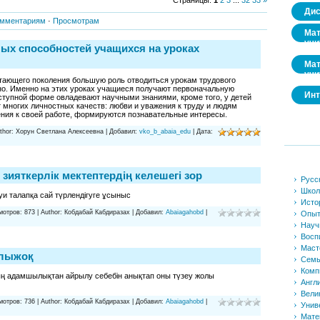
Дис
мментариям
·
Просмотрам
Мат
учи
ных способностей учащихся на уроках
Мат
учи
тающего поколения большую роль отводиться урокам трудового
но. Именно на этих уроках учащиеся получают первоначальную
Инт
оступной форме овладевают научными знаниями, кроме того, у детей
многих личностных качеств: любви и уважения к труду и людям
ения к своей работе, формируются познавательные интересы.
thor:
Хорун Светлана Алексеевна
|
Добавил:
vko_b_abaia_edu
|
Дата:
н зияткерлік мектептердің келешегі зор
Русс
Школ
уи талапқа сай түрлендігуге ұсыныс
Исто
мотров:
873
|
Author:
Кобдабай Кабдиразах
|
Добавил:
Abaiagahobd
|
Опы
Науч
Восп
Маст
алыжоқ
Семь
Комп
дың адамшылықтан айрылу себебін анықтап оны түзеу жолы
Англ
Вели
мотров:
736
|
Author:
Кобдабай Кабдиразах
|
Добавил:
Abaiagahobd
|
Унив
Мате