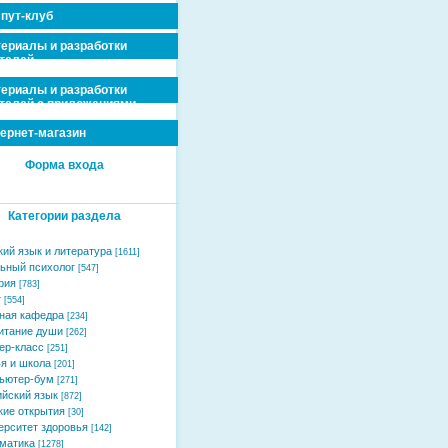
пут-клуб
ериалы и разработки
телей
ериалы и разработки
телей с приложениями
ернет-магазин
Форма входа
Категории раздела
кий язык и литература
[1611]
ьный психолог
[547]
рия
[783]
т
[554]
ная кафедра
[234]
итание души
[262]
ер-класс
[251]
я и школа
[201]
ьютер-бум
[271]
ийский язык
[872]
кие открытия
[30]
ерситет здоровья
[142]
матика
[1278]