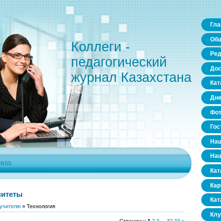
Гла
Общ
Коллеги -
Ред
педагогический
Дос
журнал Казахстана
Кат
Дне
Фо
Гос
Наш
Наш
|
RSS
Кат
Кар
ситеты
Кат
учителю
» Технология
Клу
Страницы
:
1
2
3
...
32
33
»