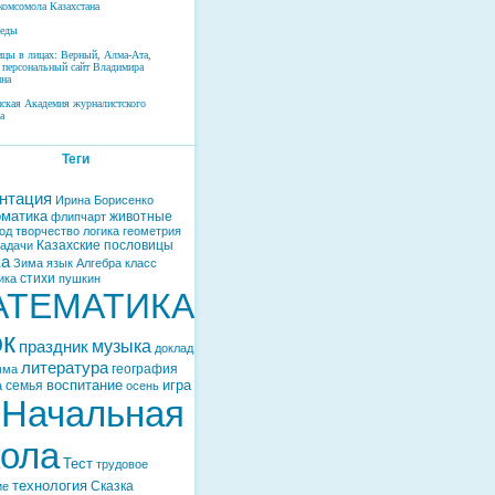
комсомола Казахстана
беды
ицы в лицах: Верный, Алма-Ата,
 персональный сайт Владимира
на
нская Академия журналистского
а
Теги
нтация
Ирина Борисенко
матика
животные
флипчарт
од
творчество
логика
геометрия
Казахские пословицы
задачи
ка
Зима
язык
Алгебра
класс
стихи
ика
пушкин
АТЕМАТИКА
ок
музыка
праздник
доклад
литература
география
мма
воспитание
игра
семья
а
осень
Начальная
ола
Тест
трудовое
технология
Сказка
ие