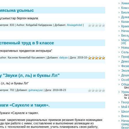
Хими
Клас
егиясына ұсыныс
Биол
Дума
 ұсыеыстар берген мақала
Каза
мотров:
833
|
Author:
Кобдабай Кабдиразах
|
Добавил:
Abaiagahobd
|
Крае
Нача
Бесе
Миро
ственный труд в 9 классе
[49]
Новы
декоративных предметов интерьера"
Сель
Проф
uthor:
Касенов Кенжебай Касымович
|
Добавил:
daliyao
|
Дата:
2019-10-
Демо
Физи
Экол
у "Звуки (л, ль) и буквы Лл"
Дошк
Особ
(л, ль) и буквы Лл"
Обще
Шко
мотров:
702
|
Добавил:
gulnarayyaz
|
Дата:
2019-08-23
Урок
Авт
№ 1
Геог
аги «Саукеле и тақия».
Мой 
Школ
 бумаги «Саукеле и тақия».
Внек
ьная: закрепление рациональных приемов резания бумаги ножницами
Нача
уда при работе с ними; составление и выполнение апликации из
граж
ить с технологией ее выполнения; учить планировать свою работу,
безо