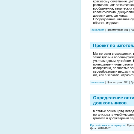
красивому сочетанию цве
развивающая: развитие ко
воображения, творческих 
коллективизма, дисциплин
довести дело до конца.
Оборудование: цветная бум
образец изделия.
Технология
|
Просмотров:
851
|
Au
Проект по изгото
Мы сегодня в украшении, 
зачастую мы ассоциируем
ультрамодным дизайном. Н
помещение - лишь своего 
изображено, полностью за
своеобразными вещами, сд
им, как в зеркале, отразит
Технология
|
Просмотров:
485
|
До
Определение опти
дошкольников.
в статье описан ряд мето
организовать учебную дея
грамоте в добукварный пе
Русский язык и литература
|
Прос
Дата:
2018-11-25