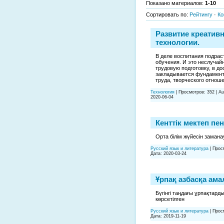
Показано материалов
:
1-10
Сортировать по
:
Рейтингу
·
Ко
Развитие креатив
технологии.
В деле воспитания подрас
обучения. И это неслучай
трудовую подготовку, в д
закладывается фундамент 
труда, творческого отнош
Технология
|
Просмотров:
352
|
Au
2020-06-04
Кенттік мектеп пе
Орта білім жүйесін замана
Русский язык и литература
|
Прос
Дата:
2020-03-24
Ұрпақ азбасқа ам
Бүгінгі таңдағы ұрпақтар
көрсетілген
Русский язык и литература
|
Прос
Дата:
2019-11-19