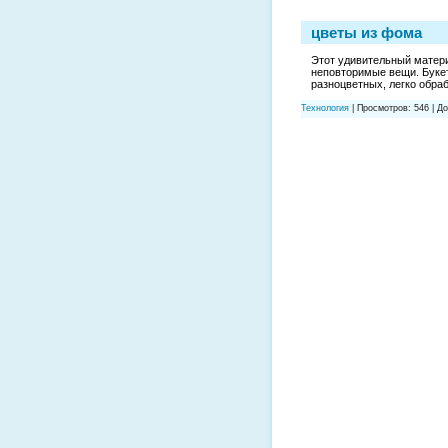
цветы из фома
Этот удивительный матери
неповторимые вещи. Букет
разноцветных, легко обра
Технология
|
Просмотров:
546
|
До