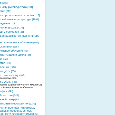
я
[406]
сному руководителю
[701]
огия
[612]
ем, размышляем, спорим
[113]
хский язык и литература
[1894]
ведение
[108]
льная школа
[4177]
ды у самовара
[26]
вая художественная культура
е технологии в обучении
[409]
ская школа
[84]
ильное обучение
[89]
кратизация и школа
[34]
ка
[323]
огия
[198]
оленок
[1768]
ые дети
[330]
ство семи муз
[66]
ла и искусство
и музыки
[668]
орские разработки учителя музыки СШ
 г. Алматы Арман Исабековой
рафия
[494]
Казахстан
[248]
ьный театр
[84]
лассные мероприятия
[1275]
льная военная подготовка,
данская оборона, основы
пасности жизнедеятельности