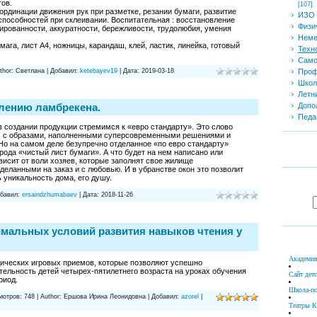
тов.
[107]
ординации движения рук при разметке, резании бумаги, развитие
ИЗО 
способностей при склеивании. Воспитательная : восстановление
Физи
ированности, аккуратности, бережливости, трудолюбия, умения
Неме
ага, лист А4, ножницы, карандаш, клей, ластик, линейка, готовый
Техн
Само
Проф
thor:
Светлана
|
Добавил:
ketebayev19
|
Дата:
2019-03-18
Школ
Летн
Допо
влению ламбрекена.
Педа
в создании продукции стремимся к «евро стандарту». Это слово
 с образами, наполненными суперсовременными решениями и
о на самом деле безупречно отделанное «по евро стандарту»
рода «чистый лист бумаги». А что будет на нем написано или
висит от воли хозяев, которые заполнят свое жилище
еланными на заказ и с любовью. И в убранстве окон это позволит
ь уникальность дома, его душу.
бавил:
ersaindzhumabaev
|
Дата:
2018-11-26
мальных условий развития навыков чтения у
Академия
дических игровых приемов, которые позволяют успешно
тельность детей четырех-пятилетнего возраста на уроках обучения
Сайт дет
риод.
Школа-по
мотров:
748
|
Author:
Ершова Ирина Леонидовна
|
Добавил:
azorel
|
Театры К