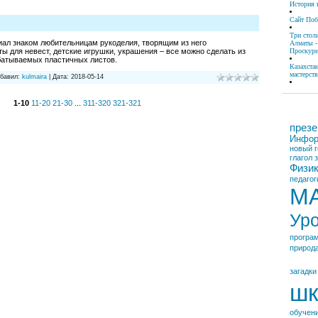
История 
Сайт По
Три стол
ал знаком любительницам рукоделия, творящим из него
Алматы -
Проскури
ы для невест, детские игрушки, украшения – все можно сделать из
батываемых пластичных листов.
Казахста
мастерств
бавил:
kulmaira
|
Дата:
2018-05-14
1-10
11-20
21-30
...
311-320
321-321
презе
Инфор
новый г
глагол
Физи
педагог
М
Ур
програ
природ
загадки
шк
обучен