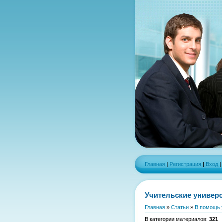
Главная
|
Регистрация
|
Вход
Учительские универ
Главная
»
Статьи
»
В помощь 
В категории материалов
:
321