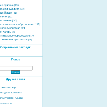
и черчение
[233]
ческая культура
[591]
цкий язык
[61]
ология
[321]
познание
[445]
ессиональное образование
[133]
ьная библиотека
[93]
ий лагерь
[26]
лнительное образование
[70]
гогические программы
[24]
Социальные закладк
Поиск
Друзья сайта
 сказочных наук
ских домов Казахстана
ртал учителей Алматы
азахстана.kz