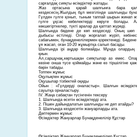
сарғалдақ сияқты өсімдіктер жатады.
Жаз ортасына қарай шалғынға бара қалса
кездесесің.Жылдың бұл мезгілінде шалғынды буна
Гүлден гүлге қонып, тыным таппай шырын жинап жү
гүлге ұқсас көбелектерді көруге болады. 
көкшегірткелер, түкті аралар да қаптап жүреді.
Шалғында бөдене де көп кездеседі. Оның шөп 
дыбысы естіледі. Олар жорғалап жүріп, көбін
сабағымен, бунақденелілермен қоректенеді. Бөден
ұя жасап, оған 10-20 жұмыртқа салып басады.
Шалғында ірі аңдар болмайды. Мұнда олардың
қиын.
Ал,саршұнақ,көртышқан сияқтылар аз емес. Олар
көзіне онша түсе қоймайды және өз тіршілігіне қа
бәрін табады.
Топпен жұмыс
Оқулықпен жұмыс
Оқушылар тізбектей оқиды
Ойын : «Гүлдерді оналастыр». Шалғын өсімдікт
сауытқа орналастыру.
ІV. Жаңа сабақтан түсінгенін тексеру
1. Шалғында өсетін өсімдіктерді ата.
2. Пішен дайындалатын шалғынды не деп атайды?
3. Шалғында кездесетін жануарларды ата.
Дәптермен жұмыс
Өсімдіктер Жануарлар Бунақденелілір Құстар
Өсімдіктер Жануарлар Бунақденелілер Құстар