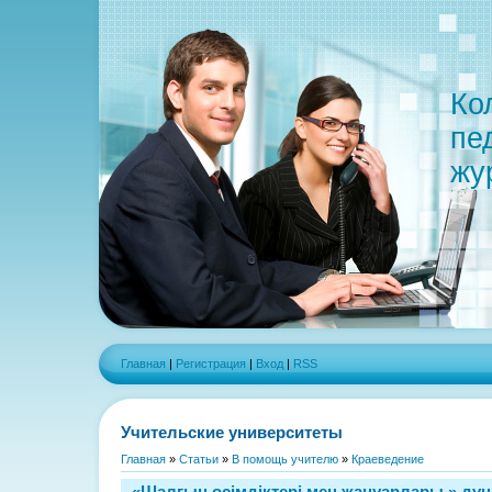
Ко
пе
жу
Главная
|
Регистрация
|
Вход
|
RSS
Учительские университеты
Главная
»
Статьи
»
В помощь учителю
»
Краеведение
«Шалғын өсімдіктері мен жануарлары » дүн