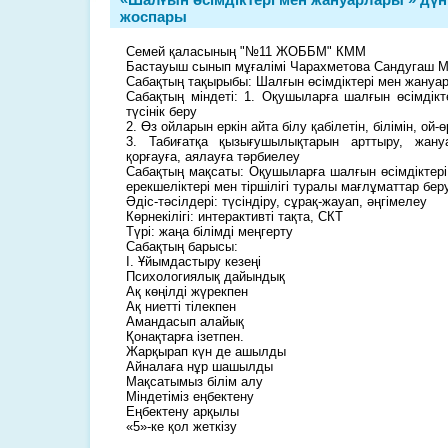
жоспары
Семей қаласының "№11 ЖОББМ" КММ
Бастауыш сынып мұғалімі Чарахметова Сандугаш М
Сабақтың тақырыбы: Шалғын өсімдіктері мен жануа
Сабақтың міндеті: 1. Оқушыларға шалғын өсімдік
түсінік беру
2. Өз ойларын еркін айта білу қабілетін, білімін, ой-
3. Табиғатқа қызығушылықтарын арттыру, жану
қорғауға, аялауға тәрбиелеу
Сабақтың мақсаты: Оқушыларға шалғын өсімдіктер
ерекшеліктері мен тіршілігі туралы мағлұматтар беру
Әдіс-тәсілдері: түсіндіру, сұрақ-жауап, әңгімелеу
Көрнекілігі: интерактивті тақта, СКТ
Түрі: жаңа білімді меңгерту
Сабақтың барысы:
І. Ұйымдастыру кезеңі
Психологиялық дайындық
Ақ көңілді жүрекпен
Ақ ниетті тілекпен
Амандасып алайық
Қонақтарға ізетпен.
Жарқырап күн де ашылды
Айналаға нұр шашылды
Мақсатымыз білім алу
Міндетіміз еңбектену
Еңбектену арқылы
«5»-ке қол жеткізу