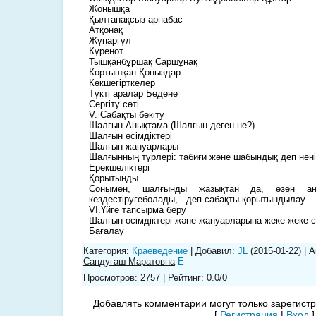
Жоңышқа
Қылтанақсыз арпабас
Атқонақ
Жүпаргүл
Күреңот
Тышқанбұршақ Саршұнақ
Көртышқан Қоңыздар
Көкшегірткелер
Түкті аралар Бөдене
Сергіту сәті
V. Сабақты бекіту
Шалғын Анықтама (Шалғын деген не?)
Шалғын өсімдіктері
Шалғын жануарлары
Шалғынның түрлері: табиғи және шабындық деп нен
Ерекшеліктері
Қорытынды
Сонымен, шалғынды жазықтан да, өзен аң
кездестіругеболады, - деп сабақты қорытындылау.
VІ.Үйге тапсырма беру
Шалғын өсімдіктері және жануарларына жеке-жеке 
Бағалау
Категория
:
Краеведение
|
Добавил
:
JL
(2015-01-22)
|
А
Сандугаш Маратовна
E
Просмотров
:
2757
|
Рейтинг
:
0.0
/
0
Добавлять комментарии могут только зарегист
[
Регистрация
|
Вход
]