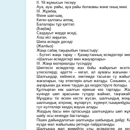
ІІ. Үй жұмысын тесеру
Ауа, ауа- райы, ауа райы болжамы және оның мәні.
ІІІ. Жұмбақ
Өзіне шап-шақ,
Киген қалпағы аппақ,
Балалары тұр қаптап.
(Бақбақ)
Саздауыт жерде өседі,
Хош иісі аңқыған,
Шипа өсімдік деседі
(Жалбыз)
Жаңа сабақ тақырыбын таныстыру:
- Бүгінгі жаңа тарау – Қазақстанның өсімдіктері м
«Шалғын өсімдіктері мен жануарлары»
ІІІ. Жаңа материалды түсіндіру
Шөптесін өсімдіктер жаз бойы жайқалып өсеті
үлескілерді, әдетте – көгал, ал аумағы жағынан 
Шалғындар, көбінесе, көктемде тасыған су жайы
жағаларын, тау етектерін алып жатады. Сонымен, 
аңғарынан да және таудан да кездестіруге болады.
Құлпырған көк шалғын ерекше көз тартады. Ж
күнінде шөп арасынан гүлдер жайнап, таңғажай
Мұндағы тік өскен кесте жусан, шалғындық жоңы
шалғындық атқонақ, жұпаргүл, күреңот,тышқанбұрша
гүл күлтелері көздің жауын алады.
Жаздың басы мен ортасында шалғындағы шөп жұм
шабу осы кезеңде басталады.
Пішен дайындалатын шалғынды шабындық дейді: К
күзде мал жайылымы ретінде пайдаланады.
Шалғында мал жемейтін улы өсімдіктер де кез