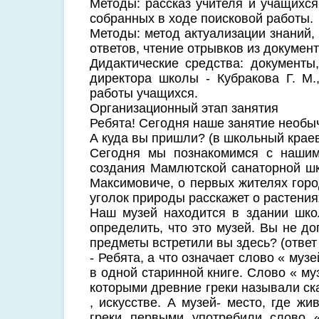
Методы: рассказ учителя и учащихся
собранных в ходе поисковой работы.
Методы: метод актуализации знаний,
ответов, чтение отрывков из документ
Дидактические средства: документы
директора школы - Кубракова Г. М.
работы учащихся.
Организационный этап занятия
Ребята! Сегодня наше занятие необ
А куда вы пришли? (в школьный краев
Сегодня мы познакомимся с нашим
создания Мамлютской санаторной шко
Максимовиче, о первых жителях горо
уголок природы расскажет о растения
Наш музей находится в здании школ
определить, что это музей. Вы не д
предметы встретили вы здесь? (ответ
- Ребята, а что означает слово « муз
в одной старинной книге. Слово « му
которыми древние греки называли ска
, искусстве. А музей- место, где ж
греки первыми употребили слово «