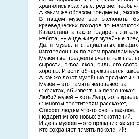
хранились красивые, редкие, необыч
А каким же образом предметы , экспо
В нащем музее все экспонаты б
краеведческих походов по Мамлютско
Казахстана, а также подарены жителя
Ребята, ну а где живут музейные пре
Да, в музее, в специальных шкафах
изготовленных по всем правилам муз
Музейные предметы очень нежные, ве
сырости, сквозняков, сильного свет
хорошо. И если обнаруживается какое
А как же лечат музейные предметы?-
Музеи – это память человечества
О фактах, об известных персонажах;
Любой музей – хоть Лувр, хоть краеве
О многом посетителям расскажет,
Откроет людям что-то очень важное,
Подарит много новых впечатлений,
И день музеев – это праздник каждого
Кто сохраняет память поколений!