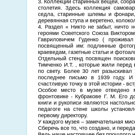
3. Коллекции старинных вещей, собра
столетия. Здесь коллекция самова
седла, старинные шлемы и фонари,
деревянная ступа и веретено, колокол
4. Раздел « Никто не забыт, ничто 
героями Советского Союза Виктором
Гавриловичем Гуденко ( проживал
посвященный им: подлинные фотог
краеведам, газетные статьи и фотоал
Отдельный стенд посвящен поисково
Тимченко И.Т. , которые жили перед 
по свету. Более 30 лет разыскивал
последнее письмо в 1939 году. И 
счастливую точку в этой истории - вс
Особое место в музее отведено 
фронтовике - Кубракове Г. М. Его 
книги и рукописи являются настольн
педагоге на стене школы установ
первому директору.
У каждого музея – замечательная мис
Сберечь все то, что создано, и перед
Ведь наше настоящее без прошлого 