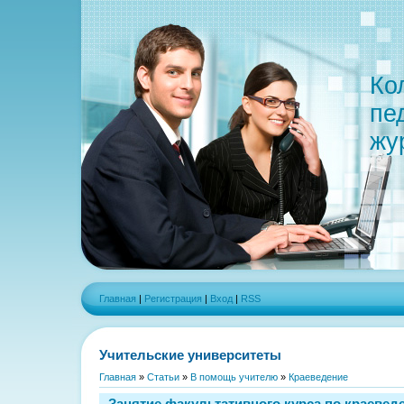
Ко
пе
жу
Главная
|
Регистрация
|
Вход
|
RSS
Учительские университеты
Главная
»
Статьи
»
В помощь учителю
»
Краеведение
Занятие факультативного курса по краеведе