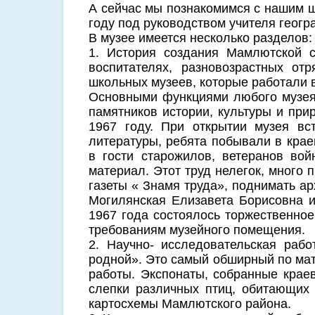
А сейчас мы познакомимся с нашим ш
году под руководством учителя геог
В музее имеется несколько разделов:
1. История создания Мамлютской с
воспитателях, разновозрастных от
школьных музеев, которые работали в
Основными функциями любого музея 
памятников истории, культуры и при
1967 году. При открытии музея вс
литературы, ребята побывали в крае
в гости старожилов, ветеранов вой
материал. Этот труд нелегок, много 
газеты « Знамя труда», поднимать а
Могилянская Елизавета Борисовна и
1967 года состоялось торжественное
требованиям музейного помещения.
2. Научно- исследовательская раб
родной». Это самый обширный по мат
работы. Экспонаты, собранные крае
слепки различных птиц, обитающих 
картосхемы Мамлютского района.