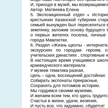
И, приходя в музей, мы возвращаемся
Автор: Матвеева Елена
5. Экспозиционный отдел « Истори
крестьянин Казанской губернии ста
семьей вынужден был переселиться в
землянку, заложив основу будущего 
о первых жителях поселка, личные
города Мамлютки.
6. Раздел «Жизнь щколы - интерната
экскурсиях по городам- героям, 
учительских династиях , спортивные 
В настоящее время учащимися школы 
краеведческого материала
У музеев тематика разная,
Цель – одна, восхищений достойная:
Собирать экспонаты прекрасные,
Сохранять для потомков историю.
Мы гордимся своими музеями,
И желаем всем тем, кто здесь трудитс
Счастья в жизни, удачи, везения,
И пусть все, что задумано, сбудется!