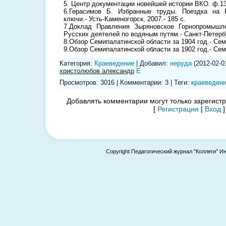
5. Центр документации новейшей истории ВКО. ф.139
6.Герасимов Б. Избранные труды. Поездка на 
ключи.- Усть-Каменогорск, 2007.- 185 c.
7.Доклад Правления Зыряновское Горнопромышл
Русских деятелей по водяным путям.- Санкт-Петербур
8.Обзор Семипалатинской области за 1904 год.- Сем
9.Обзор Семипалатинской области за 1902 год.- Сем
Категория
:
Краеведение
|
Добавил
:
неруда
(2012-02-0
христолюбов александр
E
Просмотров
:
3016
|
Комментарии
:
3
|
Теги
:
краеведен
Добавлять комментарии могут только зарегист
[
Регистрация
|
Вход
]
Copyright Педагогический журнал "Коллеги" И