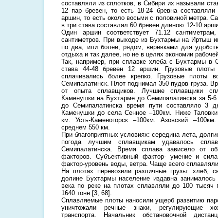
составляли из сплотков, в Сибири их называли ста
12 пар бревен, то есть 18-24 бревна составляли
аршин, то есть около восьми с половиной метра. 
в три става составлял 60 бревен длиною 12-10 арши
Один аршин соответствует 71.12 сантиметрам,
сантиметров. При выходе из Бухтармы на Иртыш и
по два, или более, рядом, веревками для удобст
отдыха и так далее, но не в целях экономии рабоче
Так, например, при сплавке хлеба с Бухтармы в 
става 44-48 бревен 12 аршин. Грузовые плоты
сплачивались более крепко. Грузовые плоты 
Семипалатинск. Плот поднимал 350 пудов груза. В
от опыта сплавщиков. Лучшие сплавщики сп
Каменушки на Бухтарме до Семипалатинска за 5-6 
до Семипалатинска время пути составляло 3 д
Каменушки до села Сенное –100км. Ниже Таловки
км. Усть-Каменогорск –100км. Азовский –100км
среднем 550 км.
При благоприятных условиях: середина лета, долги
погода лучшим сплавщикам удавалось спла
Семипалатинска. Время сплава зависело от об
факторов. Субъективный фактор- умение и сил
фактор-уровень воды, ветра. Чаще всего сплавлялис
На плотах перевозили различные грузы: хлеб, с
долине Бухтармы население издавна занималось 
века по реке на плотах сплавляли до 100 тысяч 
1640 тонн [3, 68].
Сплавляемые плоты наносили ущерб развитию паро
уничтожали речные знаки, регулирующие хо
транспорта. Начальник обстановочной диста