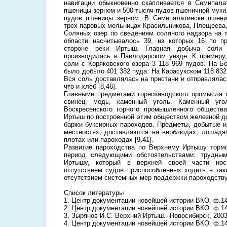
навигации обыкновенно скапливается в Семипала
пшеницы зерном и 500 тысяч пудов пшеничной муки
пудов пшеницы зерном. В Семипалатинске пшени
трех паровых мельницах Красильникова, Плещеева
Соляных озер по сведениям соляного надзора на 
области насчитывалось 39, из которых 16 по п
стороне реки Иртыш. Главная добыча соли 
производилась в Павлодарском уезде. К примеру,
соли с Коряковского озера 3 118 969 пудов. На 
было добыто 401 332 пуда. На Карасукском 118 832 
Вся соль доставлялась на пристани и отправлялас
что и хлеб [8,46].
Главными предметами горнозаводского промысла 
свинец, медь, каменный уголь. Каменный уго
Воскресенского горного промышленного общества
Иртыш по построенной этим обществом железной до
баржи буксирных пароходов. Предметы, добытые и
местностях, доставляются на верблюдах, лошадя
плотах или пароходах [9,41].
Развитие пароходства по Верхнему Иртышу торм
период следующими обстоятельствами: трудны
Иртышу, который в верхней своей части носи
отсутствием судов приспособленных ходить в так
отсутствием системных мер поддержки пароходству
Список литературы
1. Центр документации новейшей истории ВКО. ф.14. 
2. Центр документации новейшей истории ВКО. ф.14. 
3. Зырянов И.С. Верхний Иртыш.- Новосибирск, 2003.
4. Центр документации новейшей истории ВКО. ф.14.о