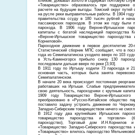
хлебом, добывал золото и содержал почтовую служ
«Товарищество» образовалось при поддержке о
расчете на будущие выгоды. Томский округ путей
на русле реки выправительные работы. В 1904 год
правительства ссуду в 180 тысяч рублей и нача
пассажирских пароходов. В этом же году были 
парохода. В 1906 году Верхне-Иртышское пар
капиталы с богатой наследницей пароходства К
«Верхне-Иртышское товарищество пароходства 
Корниловой».
Пароходное движение в первое десятилетие 20-
Статистический сборник МПС сообщает, что в по
года из Семипалатинска уходило вверх по 103 судн
в Усть-Каменогорск прибыло снизу 130 парох
последовали дальше вверх по реке [3,93].
В 1911 году по Иртышу ходили 73 парохода и 21
основная часть, которых была занята перевоз
Семипалатинском.
В начале 20 века происходит постоянная реоргани
работавших на Иртыше. Слабые предпринимател
свою деятельность, пароходчики с крупным капит
1909 году Товарищество Верхне-Иртышского 
преобразовано в «Русско-Китайское общество па
поставило задачу устроить движение по Черном
Западно-Сибирским товариществом ничего не смогл
В 1912 году два крупнейших Иртышских парохо
товарищество пароходства и торговли» (б
пароходство), Торговый дом И.Н.Корнилов 
«Товарищество Западно-Сибирского пароходства 
«Товарищество» влилось пароходство Мельниковой