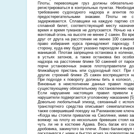
Плоты, перевозящие груз должны обязательно
регистрироваться в контрольных пунктах. Необход
требованию судоходного надзора и агентов п
предостерегательными знаками. Плоты не с
задерживаются. Сплавщики на каждую партию с
сплавной билет, соответствующий месту назначе
время и время туманов не допускается. Ночью на 
мачтовый огонь на высоте не менее 2 сажен. Во в
друг от друга на расстоянии не менее 100 сажене
право избирания курса принадлежит пароходу.
сторону, куда ему будет указано пароходом и выра
манишкой. Плотам запрещена остановка в коленах,
в устьях затонов, а также остановка без особо
надзора на расстоянии ближе 50 саженей от паро
порчи установочных знаков плотоуправители д
ближайшую пристань или судоходный пост. При 
других строений ближе 25 сажен воспрещается н
При подходе к повороту должны бить в колокол, 
Виновные в неисполнении данных правил подве
существующему обязательному постановлению нар
Если нарушение настоящих правил привели к 
нарушители подвергаются уголовному наказанию [5]
Довольно любопытный эпизод, связанный с испол
транспортного средства описывает семипалатинс
также совершивший поездку на Рахмановские ключ
«Когда мы стояли привалом на Смолянке, мимо з
вояжир: на плоту из нескольких бревешек стоял ка
чуть ли не в костюме Адама. Весь багаж его со
дробовика, закинутого за плечи. Ловко балансируя
раскланялся с нами и быстро исчез за поворотом рек