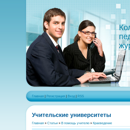
Ко
пе
жу
Главная
|
Регистрация
|
Вход
|
RSS
Учительские университеты
Главная
»
Статьи
»
В помощь учителю
»
Краеведение