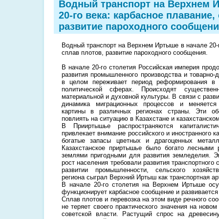
Водный транспорт на Верхнем 
20-го века: карбасное плавание,
развитие пароходного сообщени
Водный транспорт на Верхнем Иртыше в начале 20-г
сплав плотов, развитие пароходного сообщения.
В начале 20-го столетия Российская империя прод
развития промышленного производства и товарно-
в целом переживает период реформирования в 
политической сферах. Происходят существе
материальной и духовной культуры. В связи с разв
динамика миграционных процессов и меняется
картины в различных регионах страны. Эти об
повлиять на ситуацию в Казахстане и казахстанско
В Прииртышье распространяются капиталистич
привлекает внимание российского и иностранного 
богатые запасы цветных и драгоценных металл
Казахстанское приртышье было богато лесными
землями пригодными для развития земледелия. Э
рост населения требовали развития транспортного
развитии промышленности, сельского хозяйств
региона сыграл Верхний Иртыш как транспортная ар
В начале 20-го столетия на Верхнем Иртыше осу
функционирует карбасное сообщение и развивается
Сплав плотов и перевозка на этом виде речного со
не теряет своего практического значения на новом
советской власти. Растущий спрос на древеси