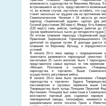
возможность судоходства по Верхнему Иртышу. Ес
встречавшиеся на пути, представляется возможным
то, во всяком случае, настолько ослабить, что суд
станет нисколько не труднее как на протяжении м
Семипалатинском. Начиная с 16 августа до окон
пароход «Зыряновский рудник» сделал два ре
Гусиной (расстояние 360 верст). Между Усть-Камено
(120 верст) семь рейсов, свободно работая до 2
грузов приблизительно тысяч до пятидесяти пудов [7
По итогам плавания парохода «Зыряновский руд
Правления Зыряновское Горнопромышленного О
деятелей по водным путям. В докладе дается п
плавания по Верхнему Иртышу, и определяютс
условий.
В начале 20-го века наряду с традиционными 
транспорта развивается пароходный транспорт. 
насчитывал 25 тысяч жителей, было 7 пароходны
представители самых крупных по тем временам 
«Михаил Плотников и сыновья», «Товарищес
пароходства и торговли». Выше Семипалат
осуществлять регулярные рейсы.
В начале 20-го века было организовано «Товар
пароходства и торговли». Задача Товариществ
пассажирских и грузовых перевозок выше Сем
Товарищества были купцы Плещеев Прокопий Фед
Иустинович. Плещеев был известным в Семипалат
возглавлял торговый дом, содержал паровую 
пивоваренный заводы, типографию, занимался 
разрабатывали возле поселка Грачи и Известко