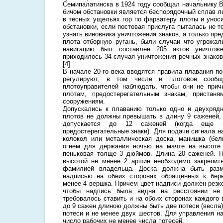
Семипалатинска в 1924 году сообщал начальнику В
бичом обстановки является беспорядочный сплав л
в тесных ущельях гор по фарватеру плоты и уноси
обстановки, если постовая прислуга пыталась не то
узнать виновника уничтожения знаков, а только пре
плота отборную ругань, были случаи что угрожа
навигацию был составлен 205 актов уничтож
приходилось 34 случая уничтожения речных знаков
[4].
В начале 20-го века вводятся правила плавания п
регулируют, в том числе и плотовое сообщ
плотоуправителей наблюдать, чтобы они не прич
плотам, предостерегательным знакам, пристан
сооружениям.
Допускались к плаванию только одно и двухряд
плотов не должны превышать в длину 9 саженей,
допускается до 12 саженей (когда еще н
предостерегательные знаки). Для подачи сигнала 
колокол или металлическая доска, манишка (бе
огнем для держания ночью на мачте на высоте
пеньковая толще 3 дюймов. Длина 20 саженей. Н
высотой не менее 2 аршин необходимо закрепит
фамилией владельца. Доска должна быть раз
надписью на обеих сторонах обращенных к бер
менее 4 вершка. Причем цвет надписи должен резко
чтобы надпись была видна на расстоянии не
требовалось ставить и на обоих сторонах каждого
до 9 сажен длиною должны быть две потеси (весла)
потеси и не менее двух шестов. Для управления н
число рабочих не менее числа потесей.