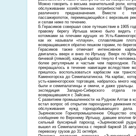
Можно говорить о весьма значительной роли, кото
обслуживании хозяйственных потребностей Приир
различного предназначения. Вместе с те
пассажиропоток, перемещающийся с верховьев рек
и селам ниже по течению.
Б.Герасимов совершал свое путешествие в 1905 году
правому берегу Иртыша можно было видеть гр
котомками за плечами идущих из Усть-Каменогорс
как их называли «плауки», сплавлявшие плот
возвращавшиеся обратно пешком горами, по берего
Герасимов также отмечает интенсивное карба
двигались вверх и вниз по Иртышу. Вверх по Ирт
бичевой (лямкой), каждый карбаз тянуло 4 человек
более регулярным и частым чем пароходное. П
прекращалось в течение навигации вследствие м
пришлось воспользоваться карбасом как трансп
Каменогорска до Семипалатинска. На карбас, кот
усть-каменогорских торговцев, набралось много на
были и семипалатинцы и омичи, и даже уральцы. 
экспедиция Западно-Сибирского отдела гео
возвращавшаяся с Зайсана.
С развитием промышленности на Рудном Алтае в ко
встал вопрос об открытии пароходного движения 
обслуживания нужд горнодобывающего дела.
Зыряновское Горнопромышленное Общество отк
сообщение по Верхнему Иртышу, давшее вполне бл
сильный буксирный пароход «Зыряновский рудн
вышел из Семипалатинска с первой баржой 16 авг
перевозку грузов до 31 октября.
Практика плавания парохода «Зыряновский 