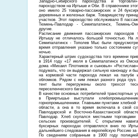
Западно-Сибирского пароходства и торговл
пароходством на Иртыше и Оби. В справочнике этог
оно имело 25 товарно-пассажирских и 24 буксир
деревянных и железных барж. Товариществу прина
участков. Этот пароходство обслуживало 8 пассаж
Тюмень-Павлодар - Семипалатинск, Тюмень-Ом
другие.
Расписание движения пассажирских пароходов 
Иртышу не отличалось большой точностью. На л
Семипалатинск - Тополев Мыс были предусмотре
время отправления указано только состоянием сут
ночью.
Характерный штрих судоходства того времени прив
в 1914 году «17 июля в Семипалатинск из Омска
дома «Михаил Плотников и сыновья» «Ростислав»
подумать, что он выдержал сильную канонаду и бы
на кормовой части парохода лежал на палубе 
обломков. Рядом с ним лежал разного рода груз.
тент были перегружены около трехсот те
переселенческого багажа.
В качестве основных потребителей транспортных у
в Прииртышье выступали хлебопромышленник
горнопромышленники. Главными пунктами хлебной 
области, а она в то время включала в свой с
Павлодарской и Восточно-Казахстанской облас
Павлодар. Хлеб скупался местными торговцами
сельских производителей. С открытием навиг
буксирных пароходах отправлялся вниз по Ир
дальнейшего следования в европейскую Россию за 
По сведениям собранным в 1900 году полицией