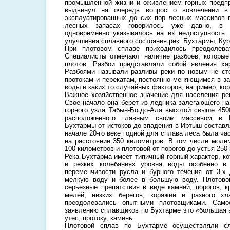
промышленной жизни и оживлением горных предпр
выдвинул на очередь вопрос о вовлечении в 
эксплуатированных до сих пор лесных массивов 
лесных запасах говорилось уже давно, в д
одновременно указывалось на их недоступность.
улучшения сплавного состояния рек: Бухтармы, Ку
При плотовом сплаве приходилось преодолеват
Специалисты отмечают наличие разбоев, которые
плотов. Разбои представляли собой явления ха
Разбоями называли разливы реки по новым не ст
протокам и перекатам, постоянно меняющимся в за
воды и каких то случайных факторов, например, ко
Важное хозяйственное значение для населения ре
Свое начало она берет из ледника залегающего на
горного узла Табын-Богдо-Ала высотой свыше 45
расположенного главным своим массивом в 
Бухтармы от истоков до впадения в Иртыш составл
начале 20-го веке годной для сплава леса была ча
на расстояние 350 километров. В том числе молем
100 километров и плотовой от порогов до устья 250 
Река Бухтарма имеет типичный горный характер, к
и резких колебаниях уровня воды особенно в
переменчивости русла и бурного течения от 3-х
мелкую воду и более в большую воду. Плотово
серьезные препятствия в виде камней, порогов, к
мелей, низких берегов, коряжин и разного х
преодолевались опытными плотовщиками. Само
заявлению сплавщиков по Бухтарме это «большая в
утес, протоку, камень.
Плотовой сплав по Бухтарме осуществляли с