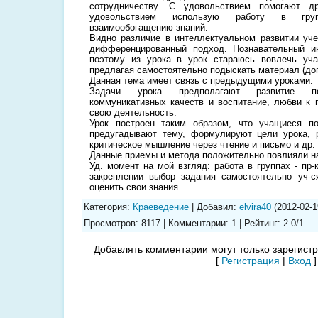
сотрудничеству. С удовольствием помогают д
удовольствием использую работу в груп
взаимообогащению знаний.
Видно различие в интеллектуальном развитии уч
дифференцированный подход. Познавательный и
поэтому из урока в урок стараюсь вовлечь уч
предлагая самостоятельно подыскать материал (доп
Данная тема имеет связь с предыдущими уроками.
Задачи урока предполагают развитие поз
коммуникативных качеств и воспитание, любви к п
свою деятельность.
Урок построен таким образом, что учащиеся п
предугадывают тему, формулируют цели урока, р
критическое мышление через чтение и письмо и др.
Данные приемы и метода положительно повлияли на
Уд. момент на мой взгляд: работа в группах - пр
закреплении выбор задания самостоятельно уч-с
оценить свои знания.
Категория
:
Краеведение
|
Добавил
:
elvira40
(2012-02-
Просмотров
:
8117
|
Комментарии
:
1
|
Рейтинг
:
2.0
/
1
Добавлять комментарии могут только зарегист
[
Регистрация
|
Вход
]