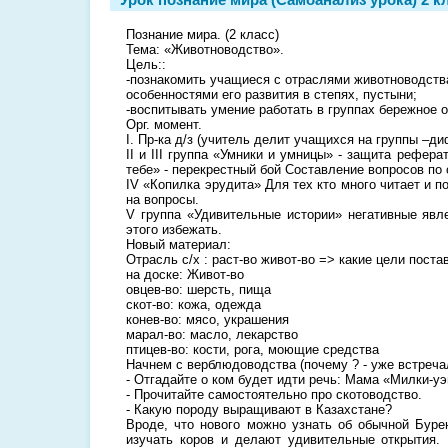
Познание мира. (2 класс)
Тема: «Животноводство».
Цель::
-познакомить учащиеся с отраслями животноводства
особенностями его развития в степях, пустыни;
-воспитывать умение работать в группаx бережное 
Орг. момент.
I. Пр-ка д/з (учитель делит учащихся на группы –
II и III группа «Умники и умницы» - защита реферата
тебе» - перекрестный бой Составление вопросов по
IV «Копилка эрудита» Для тех кто много читает и п
на вопросы.
V группа «Удивительные истории» негативные явле
этого избежать.
Новый материал:
Отрасль с/х : раст-во живот-во => какие цели поста
на доске: Живот-во
овцев-во: шерсть, пища
скот-во: кожа, одежда
конев-во: мясо, украшения
марал-во: масло, лекарство
птицев-во: кости, рога, моющие средства
Начнем с верблюдоводства (почему ? - уже встреча
- Отгадайте о ком будет идти речь: Мама «Милки-уэ
- Прочитайте самостоятельно про скотоводство.
- Какую породу выращивают в Казахстане?
Вроде, что нового можно узнать об обычной Бур
изучать коров и делают удивительные открытия.