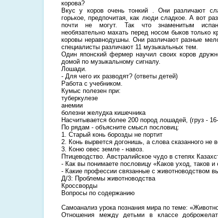
корова?
Вкус у коров очень тонкий . Они различают сл
горькое, предпочитая, как люди сладкое. А вот ра
почти не могут. Так что знаменитым испан
необязательно махать перед носом быков только 
коровы неравнодушны. Они различают разные мел
специалисты различают 11 музыкальных тем.
Один японский фермер научил своих коров дружн
домой по музыкальному сигналу.
Лошади.
- Для чего их разводят? (ответы детей)
Работа с учебником.
Кумыс полезен при:
туберкулезе
анемии
болезни желудка кишечника
Насчитывается более 200 пород лошадей, (груз - 16-20
По рядам - объясните смысл пословиц:
1. Старый конь борозды не портит
2. Конь вырвется догонишь, а слова сказанного не 
3. Коню овес земле - навоз.
Птицеводство. Австралийское чудо в степях Казахст
- Как вы понимаете пословицу «Каков уход, таков и 
- Какие профессии связанные с животноводством вы
Д/3: Проблемы животноводства
Кроссворды
Вопросы по содержанию
Самоанализ урока познания мира по теме: «Животн
Отношения между детьми в классе доброжелат