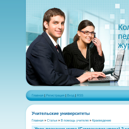
Ко
пе
жу
Главная
|
Регистрация
|
Вход
|
RSS
Учительские университеты
Главная
»
Статьи
»
В помощь учителю
»
Краеведение
Урок познание мира (Самоанализ урока) 2 