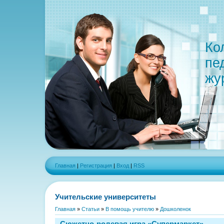
Ко
пе
жу
Главная
|
Регистрация
|
Вход
|
RSS
Учительские университеты
Главная
»
Статьи
»
В помощь учителю
»
Дошколенок
Сюжетно-ролевая игра «Супермаркет»