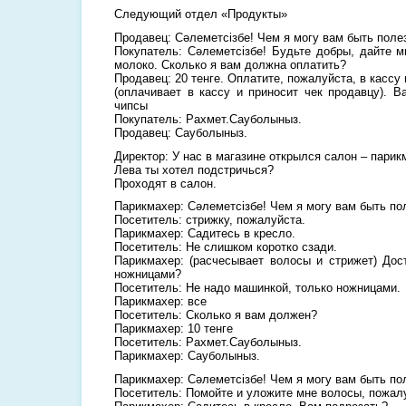
Следующий отдел «Продукты»
Продавец: Сәлеметсізбе! Чем я могу вам быть поле
Покупатель: Сәлеметсізбе! Будьте добры, дайте м
молоко. Сколько я вам должна оплатить?
Продавец: 20 тенге. Оплатите, пожалуйста, в кассу 
(оплачивает в кассу и приносит чек продавцу). В
чипсы
Покупатель: Рахмет.Сауболыныз.
Продавец: Сауболыныз.
Директор: У нас в магазине открылся салон – парик
Лева ты хотел подстричься?
Проходят в салон.
Парикмахер: Сәлеметсізбе! Чем я могу вам быть по
Посетитель: стрижку, пожалуйста.
Парикмахер: Садитесь в кресло.
Посетитель: Не слишком коротко сзади.
Парикмахер: (расчесывает волосы и стрижет) До
ножницами?
Посетитель: Не надо машинкой, только ножницами.
Парикмахер: все
Посетитель: Сколько я вам должен?
Парикмахер: 10 тенге
Посетитель: Рахмет.Сауболыныз.
Парикмахер: Сауболыныз.
Парикмахер: Сәлеметсізбе! Чем я могу вам быть по
Посетитель: Помойте и уложите мне волосы, пожал