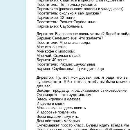
Парикмахер: Садитесь в кресло. Вам подрезать?
Посетитель: Нет, только уложите.
Парикмахер (расчесывает волосы и укладывает)
Посетитель: сколько я вам должна?
Парикмахер: 12 тенге
Посетитель: Рахмет.Сауболыныз.
Парикмахер: Сауболыныз.
Директор: Вы наверное очень устали? Давайте зайд
Бармен: Сәлеметсізбе! Что желаете?
Посетители: Мне стакан воды;
Мне стакан сока;
Мне кофе с молоком;
Мне чай. Сколько с нас?
Бармен: 40 тенге.
Посетители: Рахмет.Сауболыныз.
Бармен: Сауболыныз. Приходите еще.
Директор: Ну, вот мои друзья, как я рада что вы
супермаркета. Я бы хотела, чтобы вы были моими 
для вас.
Выходят продавцы и рассказывают стихотворение:
Супемаркет – это чудо-магазин
Здесь игрушки и одежда
И цветы и книги
Можно вкусно здесь поесть
И здоровье подлечить
Всем подарки накупить.
Дом обставить мебелью
Супермаркет просто класс. Будем ждать всегда мы 
После игры педагог проводит беседу-обобщение о т