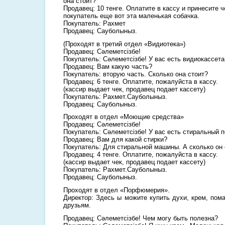
она стоит?
Продавец: 10 тенге. Оплатите в кассу и принесите 
покупатель еще вот эта маленькая собачка.
Покупатель: Рахмет
Продавец: Сауболыныз.
(Проходят в третий отдел «Видиотека»)
Продавец: Сәлеметсізбе!
Покупатель: Сәлеметсізбе! У вас есть видиокассет
Продавец: Вам какую часть?
Покупатель: вторую часть. Сколько она стоит?
Продавец: 6 тенге. Оплатите, пожалуйста в кассу.
(кассир выдает чек, продавец подает кассету)
Покупатель: Рахмет.Сауболыныз.
Продавец: Сауболыныз.
Проходят в отдел «Моющие средства»
Продавец: Сәлеметсізбе!
Покупатель: Сәлеметсізбе! У вас есть стиральный 
Продавец: Вам для какой стирки?
Покупатель: Для стиральной машины. А сколько он 
Продавец: 4 тенге. Оплатите, пожалуйста в кассу.
(кассир выдает чек, продавец подает кассету)
Покупатель: Рахмет.Сауболыныз.
Продавец: Сауболыныз.
Проходят в отдел «Порфюмерия».
Директор: Здесь ы можите купить духи, крем, пом
друзьям.
Продавец: Сәлеметсізбе! Чем могу быть полезна?