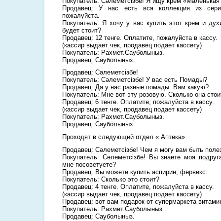
Покупатель: Сәлеметсізбе! Я ищу крем «Маленькая
Продавец: У нас есть вся коллекция из сери
пожалуйста.
Покупатель: Я хочу у вас купить этот крем и дух
будет стоит?
Продавец: 12 тенге. Оплатите, пожалуйста в кассу.
(кассир выдает чек, продавец подает кассету)
Покупатель: Рахмет.Сауболыныз.
Продавец: Сауболыныз.
Продавец: Сәлеметсізбе!
Покупатель: Сәлеметсізбе! У вас есть Помады?
Продавец: Да у нас разные помады. Вам какую?
Покупатель: Мне вот эту розовую. Сколько она стои
Продавец: 6 тенге. Оплатите, пожалуйста в кассу.
(кассир выдает чек, продавец подает кассету)
Покупатель: Рахмет.Сауболыныз.
Продавец: Сауболыныз.
Проходят в следующий отдел « Аптека»
Продавец: Сәлеметсізбе! Чем я могу вам быть поле
Покупатель: Сәлеметсізбе! Вы знаете моя подруг
мне посоветуете?
Продавец: Вы можете купить аспирин, фервекс.
Покупатель: Сколько это стоит?
Продавец: 4 тенге. Оплатите, пожалуйста в кассу.
(кассир выдает чек, продавец подает кассету)
Продавец: вот вам подарок от супермаркета витами
Покупатель: Рахмет.Сауболыныз.
Продавец: Сауболыныз.