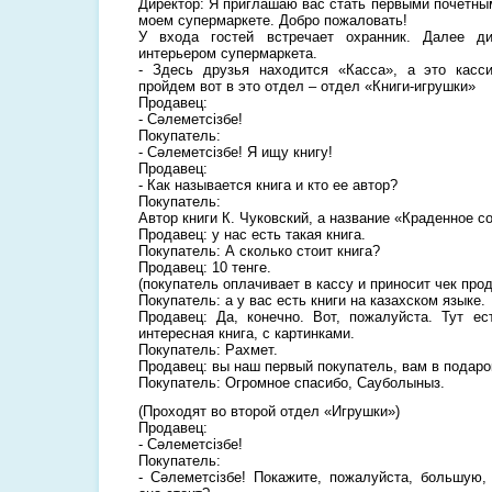
Директор: Я приглашаю вас стать первыми почетны
моем супермаркете. Добро пожаловать!
У входа гостей встречает охранник. Далее ди
интерьером супермаркета.
- Здесь друзья находится «Касса», а это касс
пройдем вот в это отдел – отдел «Книги-игрушки»
Продавец:
- Сәлеметсізбе!
Покупатель:
- Сәлеметсізбе! Я ищу книгу!
Продавец:
- Как называется книга и кто ее автор?
Покупатель:
Автор книги К. Чуковский, а название «Краденное с
Продавец: у нас есть такая книга.
Покупатель: А сколько стоит книга?
Продавец: 10 тенге.
(покупатель оплачивает в кассу и приносит чек про
Покупатель: а у вас есть книги на казахском языке.
Продавец: Да, конечно. Вот, пожалуйста. Тут ес
интересная книга, с картинками.
Покупатель: Рахмет.
Продавец: вы наш первый покупатель, вам в подарок
Покупатель: Огромное спасибо, Сауболыныз.
(Проходят во второй отдел «Игрушки»)
Продавец:
- Сәлеметсізбе!
Покупатель:
- Сәлеметсізбе! Покажите, пожалуйста, большую,