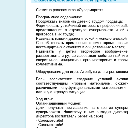
Сюжетно-ролевая игра «Супермаркет»
Программное содержание:
Продолжать знакомить детей с трудом продавца;
Формировать устойчивый интерес к профессии рабо
представления о структуре супермаркета и об и
прогресса в их труде;
Развивать навыки диалогической и монологической 
Способствовать применению элементарных правил
нестандартных ситуациях в общественных местах;
Развивать у детей творческое воображение
развертывать игру, согласовывая собственный и
сверстников, инициативы организаторские и творч
коллективизма.
Оборудование для игры: Атрибуты для игры, специ
Роль воспитателя: создание условий активи
соответствующим игровым материалом, сюжет
различными полуфункциональными материалами,
или иную игровую ситуацию.
Ход игры:
Организационный момент.
Дети получают приглашение на открытие суперм
супермаркета. Навстречу к ним выходит директо
директора воспитатель берет на себя)
- Сәлеметсізбе!
- Сәлеметсізбе!