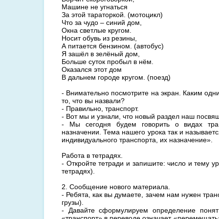
Машине не угнаться
За этой тараторкой. (мотоцикл)
Что за чудо – синий дом,
Окна светлые кругом.
Носит обувь из резины,
А питается бензином. (автобус)
Я зашёл в зелёный дом,
Больше суток пробыл в нём.
Оказался этот дом
В дальнем городе кругом. (поезд)
- Внимательно посмотрите на экран. Каким од
то, что вы назвали?
- Правильно, транспорт.
- Вот мы и узнали, что новый раздел наш посвя
- Мы сегодня будем говорить о видах тра
назначении. Тема нашего урока так и называет
индивидуального транспорта, их назначение».
Работа в тетрадях.
- Откройте тетради и запишите: число и тему у
тетрадях).
2. Сообщение нового материала.
- Ребята, как вы думаете, зачем нам нужен тран
грузы).
- Давайте сформулируем определение поня
«транспорт» в переводе означает «перемещать»,