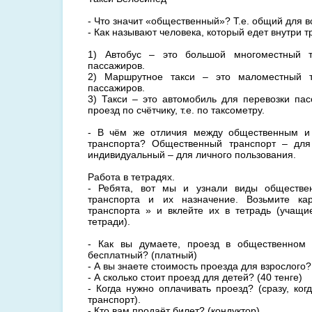
- Что значит «общественный»? Т.е. общий для в
- Как называют человека, который едет внутри 
1) Автобус – это большой многоместный т
пассажиров.
2) Маршрутное такси – это маломестный т
пассажиров.
3) Такси – это автомобиль для перевозки пас
проезд по счётчику, т.е. по таксометру.
- В чём же отличия между общественным и
транспорта? Общественный транспорт – для
индивидуальный – для личного пользования.
Работа в тетрадях.
- Ребята, вот мы и узнали виды обществен
транспорта и их назначение. Возьмите кар
транспорта » и вклейте их в тетрадь (учащи
тетради).
- Как вы думаете, проезд в общественном 
бесплатный? (платный)
- А вы знаете стоимость проезда для взрослого? 
- А сколько стоит проезд для детей? (40 тенге)
- Когда нужно оплачивать проезд? (сразу, ко
транспорт).
- Кто вам продаёт билет? (кондуктор)