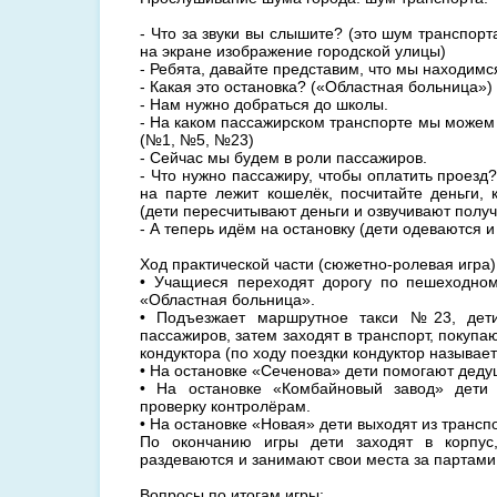
- Что за звуки вы слышите? (это шум транспорт
на экране изображение городской улицы)
- Ребята, давайте представим, что мы находимс
- Какая это остановка? («Областная больница»)
- Нам нужно добраться до школы.
- На каком пассажирском транспорте мы можем
(№1, №5, №23)
- Сейчас мы будем в роли пассажиров.
- Что нужно пассажиру, чтобы оплатить проезд?
на парте лежит кошелёк, посчитайте деньги, 
(дети пересчитывают деньги и озвучивают полу
- А теперь идём на остановку (дети одеваются и
Ход практической части (сюжетно-ролевая игра)
• Учащиеся переходят дорогу по пешеходном
«Областная больница».
• Подъезжает маршрутное такси №23, дет
пассажиров, затем заходят в транспорт, покупают
кондуктора (по ходу поездки кондуктор называет
• На остановке «Сеченова» дети помогают дедуш
• На остановке «Комбайновый завод» дети
проверку контролёрам.
• На остановке «Новая» дети выходят из трансп
По окончанию игры дети заходят в корпус
раздеваются и занимают свои места за партами
Вопросы по итогам игры: