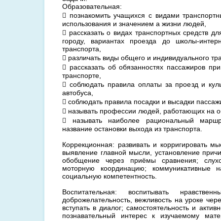
Образовательная:
 познакомить учащихся с видами транспортн
использования и значением а жизни людей,
 рассказать о видах транспортных средств д
городу, вариантах проезда до школы-интер
транспорта,
 различать виды общего и индивидуального тра
 рассказать об обязанностях пассажиров пр
транспорте,
 соблюдать правила оплаты за проезд и кул
автобуса,
 соблюдать правила посадки и высадки пассажи
 называть профессии людей, работающих на о
 называть наиболее рациональный маршр
название остановки выхода из транспорта.
Коррекционная: развивать и корригировать мы
выявление главной мысли, установление причи
обобщение через приёмы сравнения; слухо
моторную координацию; коммуникативные 
социальную компетентность.
Воспитательная: воспитывать нравственн
доброжелательность, вежливость на уроке чере
вступать в диалог; самостоятельность и активн
познавательный интерес к изучаемому мате