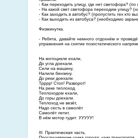
- Как переходить улицу, где нет светофора? (п
- На какой свет светофора переходим улицу? (н
- Как заходить в автобус? (пропустить тех кто вы
- Как выходить из автобуса? (необходимо заране
Физминутка.
- Ребята, давайте немного отдохнём и провед
упражнения на снятие позостатического напряж
На мотоцикле ехали,
До угла доехали.
Сели на машину,
Налили бензину.
До реки доехали.
Трррр! Стоп! Разворот!
На реке теплоход.
Теплоходом ехали,
До горы доехали.
Теплоход не везёт,
Надо сесть в самолёт.
Самолёт летит,
В нём мотор гудит: УУУУУ!
III. Практическая часть.
Прослушивание шума города: шум транспорта.