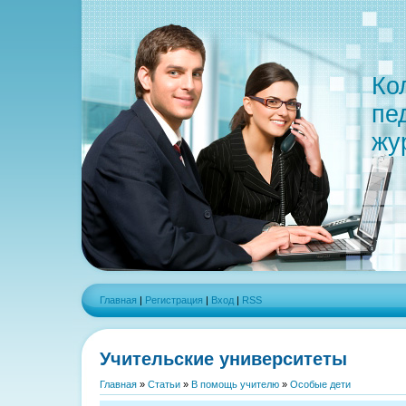
Ко
пе
жу
Главная
|
Регистрация
|
Вход
|
RSS
Учительские университеты
Главная
»
Статьи
»
В помощь учителю
»
Особые дети