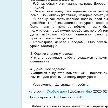
- Ребята, обратите внимание на наше Дерево, 
(плодов)
- Сейчас вам предстоит оценить свою работ
помощью «Яблок» (картинки), которые лежат у в
- Я прошу вас взять красное яблоко, если в
достойно, т.е. были активны на уроке, хорош
было понятно; зелёное яблоко – если был
получилось и ещё нужно поработать по этой тем
Дети выбирают яблоки, оценивая свою р
прикрепляют их на дерево.
- Посмотрите, дерево с плодами. Оно показы
уроке. Молодцы!
3. Оценка знания учащихся.
Учитель оценивает работу учащихся с комм
оценивание).
4. Домашнее задание.
Учащимся выдаются памятки «Я - пассажир»
изучить для работы на следующем уроке.
- Урок окончен. До свидания, ребята!
Категория
:
Особые дети
|
Добавил
:
Яло
(2020-02-
Просмотров
:
2318
|
Рейтинг
:
0.0
/
0
Добавлять комментарии могут только зарегист