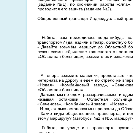
(задание №1), по окончании работы коллаж 
проводится его защита (задание №2).
Общественный транспорт Индивидуальный тран
- Ребята, вам приходилось когда-нибудь по
транспортом? (да, ездили в театр, областную бол
- Давайте возьмём маршрут до Областной бо
лежат схемы «Движение транспорта от остано
«Областная больница», возьмите их и ознакомьт
- А теперь возьмите машинки, представьте, ч
интерната на дорогу и едем по стрелочке вперё
«Новая», «Комбайновый завод», «Сеченов
«Областная больница».
- Дальше мы не едем, разворачиваемся и едем
называя остановки: «Областная больница
«Сеченова», «Комбайновый завод», «Новая».
- Итак, сколько остановок мы проехали до Обла
- Какие виды общественного транспорта, и по
этому маршруту? (автобусы №1 и №5, маршрут
- Ребята, на улице и в транспорте нужно 
правила.