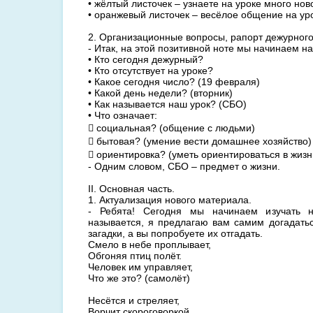
• жёлтый листочек – узнаете на уроке много нов
• оранжевый листочек – весёлое общение на ур
2. Организационные вопросы, рапорт дежурного
- Итак, на этой позитивной ноте мы начинаем на
• Кто сегодня дежурный?
• Кто отсутствует на уроке?
• Какое сегодня число? (19 февраля)
• Какой день недели? (вторник)
• Как называется наш урок? (СБО)
• Что означает:
 социальная? (общение с людьми)
 бытовая? (умение вести домашнее хозяйство)
 ориентировка? (уметь ориентироваться в жизн
- Одним словом, СБО – предмет о жизни.
II. Основная часть.
1. Актуализация нового материала.
- Ребята! Сегодня мы начинаем изучать 
называется, я предлагаю вам самим догадатьс
загадки, а вы попробуете их отгадать.
Смело в небе проплывает,
Обгоняя птиц полёт.
Человек им управляет,
Что же это? (самолёт)
Несётся и стреляет,
Ворчит скороговоркой,