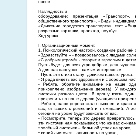
новое.
Наглядность и
оборудование: презентация «Транспорт», к
общественного транспорта», «Виды индивидуал
«Движение городского транспорта»; тест «Вид
разрезные картинки; проектор, ноутбук.
Ход урока:
I. Организационный момент.
1. Психологический настрой, создание рабочей 
«Здравствуйте!» - поздоровалось с людьми солн
«С добрым утром!» - говорит и взрослым и детя
Пусть будет для всех утро добрым, день чудесн
А для нас наш урок – самым интересным!
- Пусть эти стихи станут девизом нашего урока.
- Я рада видеть вас здоровыми и с хорошим на
- Ребята, обратите внимание на наше оди
прикреплено изображение дерева). У каждого
листочки разного цвета. Я прошу взять один
прикрепить на наше дерево (учащиеся прикрепл
- Ребята, наше дерево стало пышнее, и красота
вас, от ваших стремлений и т ожиданий. А х
сегодня на уроке будут зависеть от вас.
- Посмотрите, теперь это дерево превратилось
эти листочки нам показывают, что же вас ожидае
• зелёный листочек – большой успех на уроке,
• синий листочек – активность на уроке,