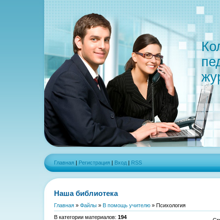
Ко
пе
жу
Главная
|
Регистрация
|
Вход
|
RSS
Наша библиотека
Главная
»
Файлы
»
В помощь учителю
» Психология
В категории материалов
:
194
Ст