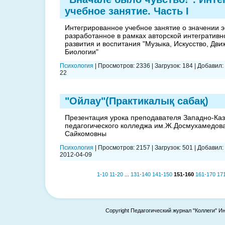
учебное занятие. Часть I
Интегрированное учебное занятие о значении э
разработанное в рамках авторской интегративн
развития и воспитания "Музыка, Искусство, Дви
Биологии"
Психология
|
Просмотров:
2336
|
Загрузок:
184
|
Добавил:
22
"Ойлау"(Практикалық сабақ)
Презентация урока преподавателя Западно-Каз
педагогического колледжа им.Ж.Досмухамедова
Сайкомовны
Психология
|
Просмотров:
2157
|
Загрузок:
501
|
Добавил:
2012-04-09
1-10
11-20
...
131-140
141-150
151-160
161-170
17
Copyright Педагогический журнал "Коллеги" И