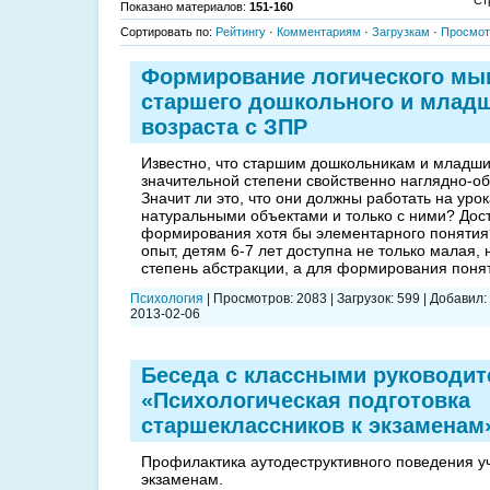
Показано материалов
:
151-160
Сортировать по
:
Рейтингу
·
Комментариям
·
Загрузкам
·
Просмо
Формирование логического мы
старшего дошкольного и млад
возраста с ЗПР
Известно, что старшим дошкольникам и младш
значительной степени свойственно наглядно-о
Значит ли это, что они должны работать на уро
натуральными объектами и только с ними? Дост
формирования хотя бы элементарного понятия
опыт, детям 6-7 лет доступна не только малая,
степень абстракции, а для формирования поня
Психология
|
Просмотров:
2083
|
Загрузок:
599
|
Добавил:
2013-02-06
Беседа с классными руководит
«Психологическая подготовка
старшеклассников к экзаменам
Профилактика аутодеструктивного поведения у
экзаменам.