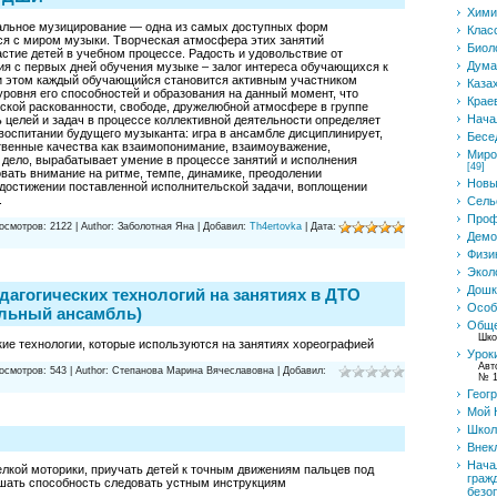
Хими
альное музицирование — одна из самых доступных форм
Клас
я с миром музыки. Творческая атмосфера этих занятий
Биол
астие детей в учебном процессе. Радость и удовольствие от
Дума
я с первых дней обучения музыке – залог интереса обучающихся к
ри этом каждый обучающийся становится активным участником
Каза
уровня его способностей и образования на данный момент, что
Крае
ской раскованности, свободе, дружелюбной атмосфере в группе
Нача
 целей и задач в процессе коллективной деятельности определяет
воспитании будущего музыканта: игра в ансамбле дисциплинирует,
Бесе
твенные качества как взаимопонимание, взаимоуважение,
Миро
 дело, вырабатывает умение в процессе занятий и исполнения
[49]
вать внимание на ритме, темпе, динамике, преодолении
Новы
достижении поставленной исполнительской задачи, воплощении
.
Сель
Проф
осмотров:
2122
|
Author:
Заболотная Яна
|
Добавил:
Th4ertovka
|
Дата:
Демо
Физи
Экол
Дошк
дагогических технологий на занятиях в ДТО
Особ
альный ансамбль)
Обще
Шко
ие технологии, которые используются на занятиях хореографией
Урок
Авт
осмотров:
543
|
Author:
Степанова Марина Вячеславовна
|
Добавил:
№ 1
Геог
Мой 
Школ
Внек
Нача
елкой моторики, приучать детей к точным движениям пальцев под
граж
чшать способность следовать устным инструкциям
безо