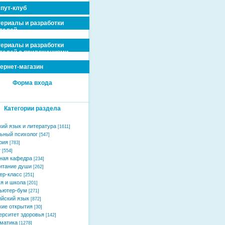
пут-клуб
ериалы и разработки
телей
ериалы и разработки
телей с приложениями
ернет-магазин
Форма входа
Категории раздела
кий язык и литература
[1611]
ьный психолог
[547]
рия
[783]
т
[554]
ная кафедра
[234]
итание души
[262]
ер-класс
[251]
я и школа
[201]
ьютер-бум
[271]
ийский язык
[872]
кие открытия
[30]
ерситет здоровья
[142]
матика
[1278]