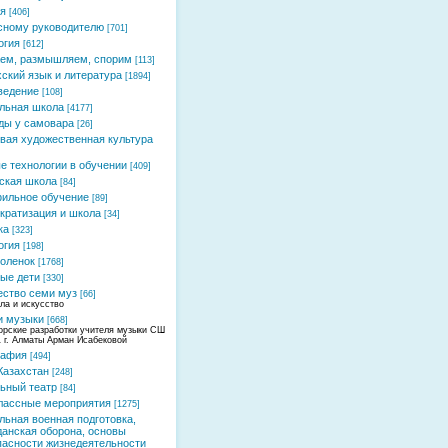
я
[406]
сному руководителю
[701]
огия
[612]
ем, размышляем, спорим
[113]
хский язык и литература
[1894]
ведение
[108]
льная школа
[4177]
ды у самовара
[26]
вая художественная культура
е технологии в обучении
[409]
ская школа
[84]
ильное обучение
[89]
кратизация и школа
[34]
ка
[323]
огия
[198]
оленок
[1768]
ые дети
[330]
ство семи муз
[66]
ла и искусство
и музыки
[668]
орские разработки учителя музыки СШ
 г. Алматы Арман Исабековой
рафия
[494]
Казахстан
[248]
ьный театр
[84]
лассные мероприятия
[1275]
льная военная подготовка,
данская оборона, основы
пасности жизнедеятельности