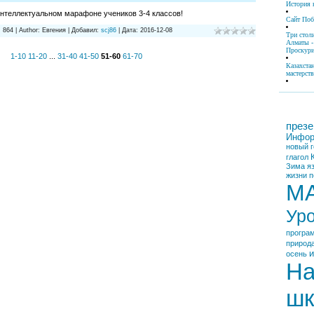
История 
нтеллектуальном марафоне учеников 3-4 классов!
Сайт По
:
864
|
Author:
Евгения
|
Добавил:
scj86
|
Дата:
2016-12-08
Три стол
Алматы -
Проскури
1-10
11-20
...
31-40
41-50
51-60
61-70
Казахста
мастерств
презе
Инфор
новый г
глагол
Зима
я
жизни
п
М
Ур
програ
природ
и
осень
На
шк