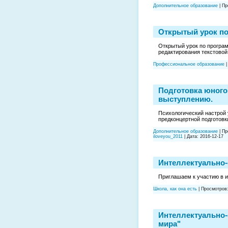
Дополнительное образование
|
Пр
Открытый урок п
Открытый урок по програ
редактирования текстовой
Профессиональное образование
Подготовка юного
выступлению.
Психологический настрой 
предконцертной подготовк
Дополнительное образование
|
Пр
iloveyou_2011
|
Дата:
2016-12-17
Интеллектуально-
Приглашаем к участию в и
Школа, как она есть
|
Просмотров
Интеллектуально-
мира"