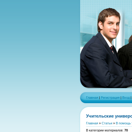
Главная
|
Регистрация
|
Вход
Учительские универ
Главная
»
Статьи
»
В помощь 
В категории материалов
:
70