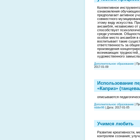
Коллективное инструмент
ознакомления обучающихс
предполагает активное уч
совместного музицировани
этому виду искусства. П
ансамбля, независимо от 
способствует психологиче
среди учеников. Общность
особое место ансамбля в 
воспитывает такие сущес
ответственность за общее
произведения концентриро
возникающих трудностей, 
художественного замысла
Дополнительное образование
|
Пр
2017-01-09
Использование пе
«Каприз» (танцев
описываются педагогическ
Дополнительное образование
|
Пр
ridder96
|
Дата:
2017-01-05
Учимся любить
Развитие креативности, м
контролем сознания; улу