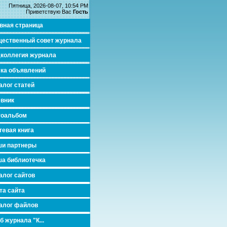
Пятница, 2026-08-07, 10:54 PM
Приветствую Вас
Гость
вная страница
ественный совет журнала
коллегия журнала
ка объявлений
алог статей
вник
тоальбом
тевая книга
и партнеры
а библиотечка
алог сайтов
та сайта
алог файлов
б журнала "К...