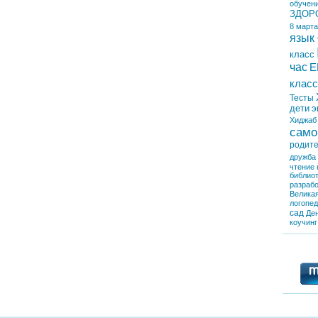
обучен
ЗДОР
8 марта
язык
класс
час
Е
класс
Тесты
дети
э
Хиджаб
само
родит
дружба
чтение
библио
разрабо
Велика
логопе
сад
Де
коучинг