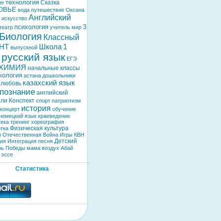
технология
Сказка
ие
ОВЬЕ
вода
путешествие
Оксана
Английский
искусство
психология
3
театр
учитель
мир
Биология
Классный
НТ
Школа
1
выпускной
русский язык
ЕГЭ
ХИМИЯ
начальные классы
кология
астана
дошкольники
казахский язык
любовь
познание
английский
ели
Конспект
спорт
патриотизм
история
концерт
обучение
немецкий язык
краеведение
тека
тренинг
хореография
Физическая культура
тка
я Отечественная Война
Игры
КВН
Детский
дия
Интеграция
песня
нь Победы
мама
воздух
Абай
эссе
Статистика