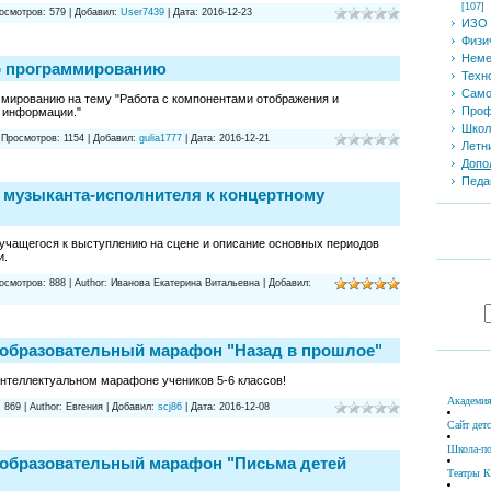
[107]
осмотров:
579
|
Добавил:
User7439
|
Дата:
2016-12-23
ИЗО 
Физи
Неме
о программированию
Техн
Само
ммированию на тему "Работа с компонентами отображения и
Проф
 информации."
Школ
|
Просмотров:
1154
|
Добавил:
gulia1777
|
Дата:
2016-12-21
Летн
Допо
Педа
 музыканта-исполнителя к концертному
учащегося к выступлению на сцене и описание основных периодов
и.
осмотров:
888
|
Author:
Иванова Екатерина Витальевна
|
Добавил:
образовательный марафон "Назад в прошлое"
нтеллектуальном марафоне учеников 5-6 классов!
Академия
:
869
|
Author:
Евгения
|
Добавил:
scj86
|
Дата:
2016-12-08
Сайт дет
Школа-по
образовательный марафон "Письма детей
Театры К