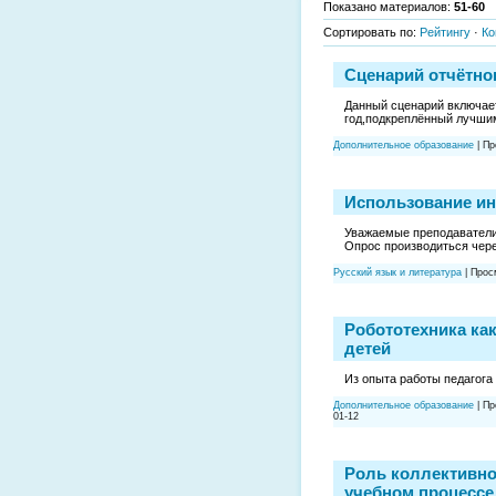
Показано материалов
:
51-60
Сортировать по
:
Рейтингу
·
Ко
Сценарий отчётно
Данный сценарий включает
год,подкреплённый лучши
Дополнительное образование
|
Пр
Использование ин
Уважаемые преподаватели 
Опрос производиться чере
Русский язык и литература
|
Прос
Робототехника как
детей
Из опыта работы педагога
Дополнительное образование
|
Пр
01-12
Роль коллективно
учебном процесс