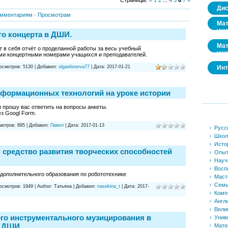
Дис
мментариям
·
Просмотрам
Мат
учи
го концерта в ДШИ.
Мат
 в себя отчёт о проделанной работы за весь учебный
учи
ми концертными номерами учащихся и преподавателей.
осмотров:
5130
|
Добавил:
olgaeliseeva77
|
Дата:
2017-01-21
Инт
формационных технологий на уроке истории
прошу вас ответить на вопросы анкеты.
з Googl Form.
мотров:
895
|
Добавил:
Павел
|
Дата:
2017-01-13
Русс
Школ
Исто
 средство развития творческих способностей
Опы
Науч
Восп
 дополнительного образования по робототехнике
Маст
Семь
осмотров:
1949
|
Author:
Татьяна
|
Добавил:
nasekina_t
|
Дата:
2017-
Комп
Англ
Вели
го инструментального музицирования в
Унив
е ДШИ
Мате