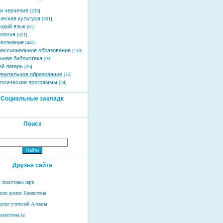
и черчение
[233]
ческая культура
[591]
цкий язык
[61]
ология
[321]
познание
[445]
ессиональное образование
[133]
ьная библиотека
[93]
ий лагерь
[26]
лнительное образование
[70]
гогические программы
[24]
Социальные закладк
Поиск
Друзья сайта
 сказочных наук
ских домов Казахстана
ртал учителей Алматы
азахстана.kz