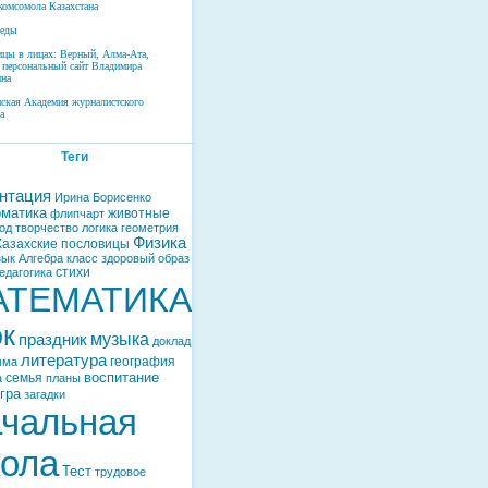
комсомола Казахстана
беды
ицы в лицах: Верный, Алма-Ата,
 персональный сайт Владимира
на
нская Академия журналистского
а
Теги
нтация
Ирина Борисенко
матика
животные
флипчарт
од
творчество
логика
геометрия
Физика
Казахские пословицы
зык
Алгебра
класс
здоровый образ
стихи
едагогика
АТЕМАТИКА
ок
музыка
праздник
доклад
литература
география
мма
воспитание
семья
а
планы
гра
загадки
чальная
ола
Тест
трудовое