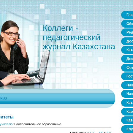
Гла
Общ
Коллеги -
Ред
педагогический
Дос
журнал Казахстана
Кат
Дне
Фо
Гос
Наш
Наш
|
RSS
Кат
Кар
ситеты
Кат
учителю
» Дополнительное образование
Клу
Страницы
:
«
1
2
...
4
5
6
7
»